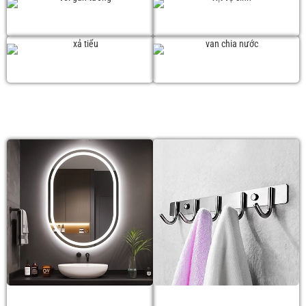
Vòi gắn tường
Xịt vệ sinh
Xả tiểu
Van chia nước
PHỤ KIỆN PHÒNG TẮM
Gương soi
Móc áo