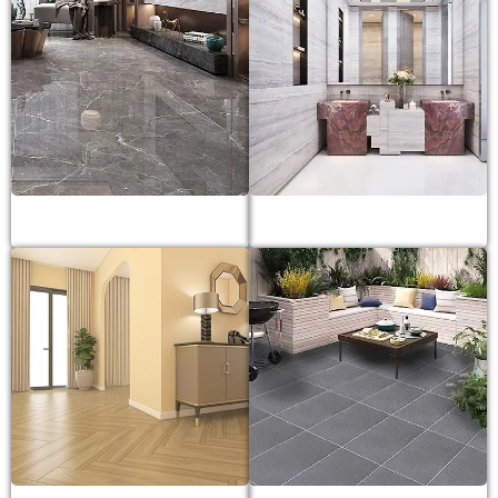
Gạch lát nền
Gạch ốp tường