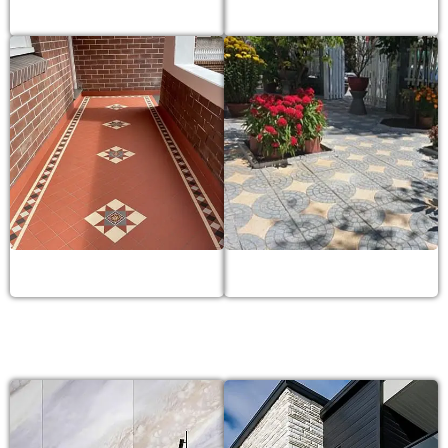
Gạch sàn gỗ
Gạch sân vườn
Gạch cotto
Gạch vỉa hè
GẠCH KIẾN TRÚC