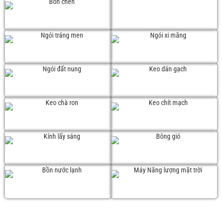
Chậu chén đá
Chậu chén Inox
Ngói tráng men
Ngói xi măng
Ngói đất nung
Keo dán gạch
Keo chà ron
Keo chít mạch
Kính lấy sáng
Bông gió
Bồn nước lạnh
Năng lượng mặt trời