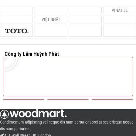
VINATILE
VIỆT NHẬT
Công ty Lâm Huỳnh Phát
Condimentum adipiscing vel neque dis nam parturient orci at scelerisque neque
dis nam parturient.
451 Wall Street, UK, London