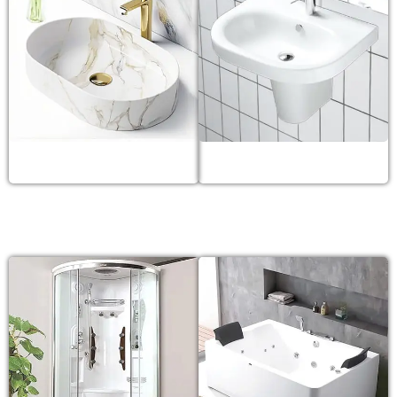
Lavabo đá marble
Lavabo treo tường
BỒN TẮM