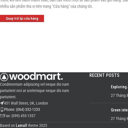
Trước khi tiến hành thanh toán, bạn cần thêm một số sản phẩm vào giỏ hàng. Bạn
nhiều sản phẩm thú vị trên trang "Cửa hàng" của chúng tôi.
Quay trở lại cửa hàng
RECENT POSTS
Condimentum adipiscing vel neque dis nam
Exploring
parturient orci at scelerisque neque dis nam
27 Tháng 8
parturient.
451 Wall Street, UK, London
Phone: (064) 332-1233
Green inte
Fax: (099) 453-1357
27 Tháng 8
Based on
Lamall
theme
2025