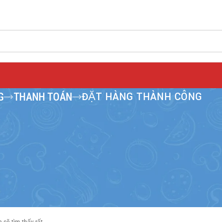
ĐẶT HÀNG THÀNH CÔNG
G
THANH TOÁN
 giỏ hàng.