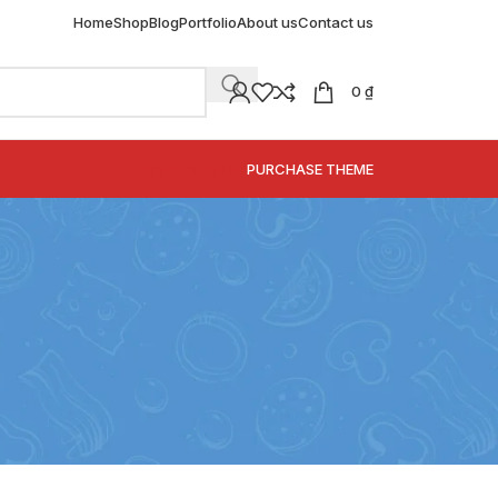
Home
Shop
Blog
Portfolio
About us
Contact us
0
₫
SPECIAL OFFER
PURCHASE THEME