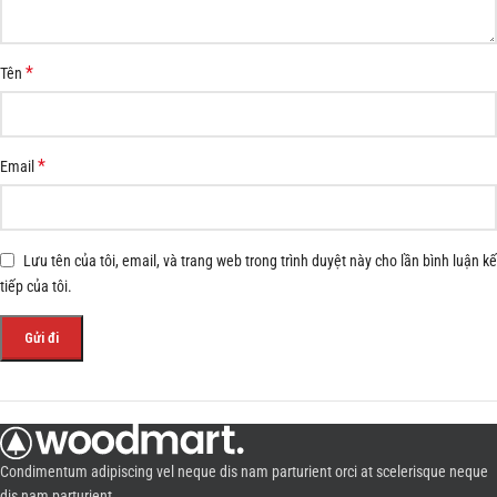
*
Tên
*
Email
Lưu tên của tôi, email, và trang web trong trình duyệt này cho lần bình luận kế
tiếp của tôi.
Condimentum adipiscing vel neque dis nam parturient orci at scelerisque neque
dis nam parturient.