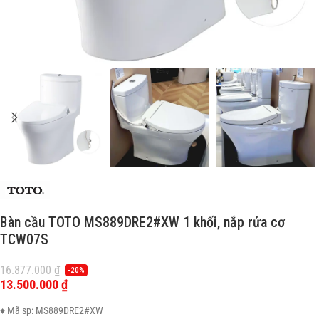
Bàn cầu TOTO MS889DRE2#XW 1 khối, nắp rửa cơ
TCW07S
16.877.000
₫
-20%
13.500.000
₫
♦ Mã sp: MS889DRE2#XW