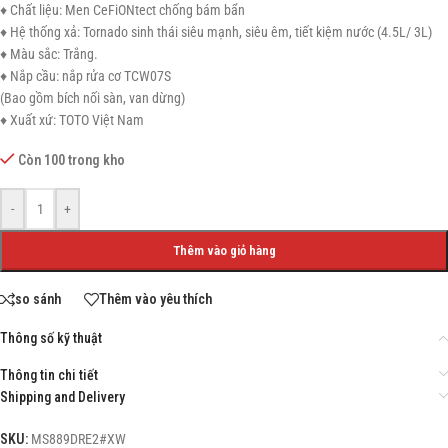
♦ Chất liệu: Men CeFiONtect chống bám bẩn
♦ Hệ thống xả: Tornado sinh thái siêu mạnh, siêu êm, tiết kiệm nước (4.5L/ 3L)
♦ Màu sắc: Trắng.
♦ Nắp cầu: nắp rửa cơ TCW07S
(Bao gồm bích nối sàn, van dừng)
♦ Xuất xứ: TOTO Việt Nam
Còn 100 trong kho
-
+
Thêm vào giỏ hàng
so sánh
Thêm vào yêu thích
Thông số kỹ thuật
Thông tin chi tiết
Shipping and Delivery
SKU:
MS889DRE2#XW