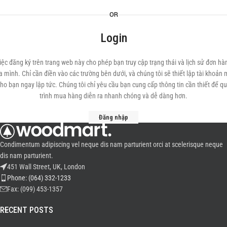
OR
Login
iệc đăng ký trên trang web này cho phép bạn truy cập trạng thái và lịch sử đơn hà
a mình. Chỉ cần điền vào các trường bên dưới, và chúng tôi sẽ thiết lập tài khoản 
ho bạn ngay lập tức. Chúng tôi chỉ yêu cầu bạn cung cấp thông tin cần thiết để q
trình mua hàng diễn ra nhanh chóng và dễ dàng hơn.
Đăng nhập
Condimentum adipiscing vel neque dis nam parturient orci at scelerisque neque
dis nam parturient.
451 Wall Street, UK, London
Phone: (064) 332-1233
Fax: (099) 453-1357
RECENT POSTS