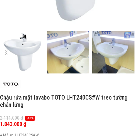
Chậu rửa mặt lavabo TOTO LHT240CS#W treo tường
chân lửng
2.111.000
₫
-13%
1.843.000
₫
♦ Mã sp: LHT240CS#W