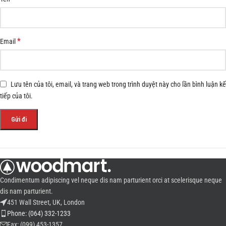
*
Email
Lưu tên của tôi, email, và trang web trong trình duyệt này cho lần bình luận kế
tiếp của tôi.
Condimentum adipiscing vel neque dis nam parturient orci at scelerisque neque
dis nam parturient.
451 Wall Street, UK, London
Phone: (064) 332-1233
Fax: (099) 453-1357