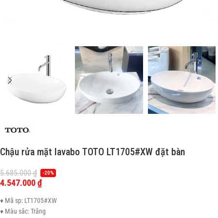
Chậu rửa mặt lavabo TOTO LT1705#XW đặt bàn
5.685.000
₫
-20%
4.547.000
₫
♦ Mã sp: LT1705#XW
♦ Màu sắc: Trắng