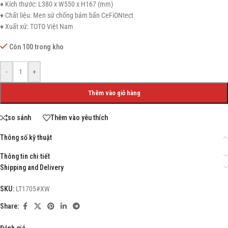
♦ Kích thước: L380 x W550 x H167 (mm)
♦ Chất liệu: Men sứ chống bám bẩn CeFiONtect
♦ Xuất xứ: TOTO Việt Nam
Còn 100 trong kho
-
+
Thêm vào giỏ hàng
so sánh
Thêm vào yêu thích
Thông số kỹ thuật
Thông tin chi tiết
Shipping and Delivery
SKU:
LT1705#XW
Share:
Đánh giá