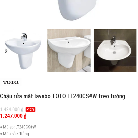
Chậu rửa mặt lavabo TOTO LT240CS#W treo tường
1.424.000
₫
-12%
1.247.000
₫
♦ Mã sp: LT240CS#W
♦ Màu sắc: Trắng