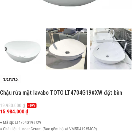
Chậu rửa mặt lavabo TOTO LT4704G19#XW đặt bàn
19.980.000
₫
-20%
15.984.000
₫
♦ Mã sp: LT4704G19#XW
♦ Chất liệu: Linear Ceram (Bao gồm bộ xả VM5D419#MGR)