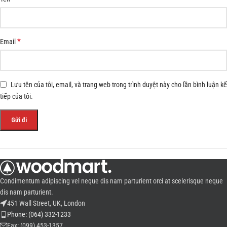
*
Email
Lưu tên của tôi, email, và trang web trong trình duyệt này cho lần bình luận kế
tiếp của tôi.
Condimentum adipiscing vel neque dis nam parturient orci at scelerisque neque
dis nam parturient.
451 Wall Street, UK, London
Phone: (064) 332-1233
Fax: (099) 453-1357