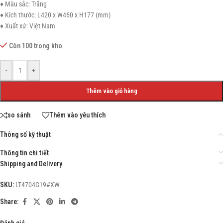
♦ Màu sắc: Trắng
♦ Kích thước: L420 x W460 x H177 (mm)
♦ Xuất xứ: Việt Nam
Còn 100 trong kho
-
+
Thêm vào giỏ hàng
so sánh
Thêm vào yêu thích
Thông số kỹ thuật
Thông tin chi tiết
Shipping and Delivery
SKU:
LT4704G19#XW
Share:
Đánh giá