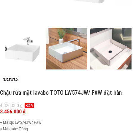
Chậu rửa mặt lavabo TOTO LW574JW/ F#W đặt bàn
4.320.000
₫
-20%
3.456.000
₫
♦ Mã sp: LW574JW/ F#W
♦ Màu sắc: Trắng