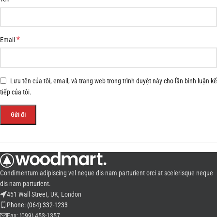
*
Email
Lưu tên của tôi, email, và trang web trong trình duyệt này cho lần bình luận kế
tiếp của tôi.
Condimentum adipiscing vel neque dis nam parturient orci at scelerisque neque
dis nam parturient.
451 Wall Street, UK, London
Phone: (064) 332-1233
Fax: (099) 453-1357