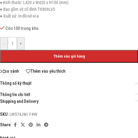
♦ Kích thước: L420 x W420 x H150 (mm)
♦ Bao gồm vít cố định TX809LV5
♦ Xuất xứ: In-đô-nê-xi-a
Còn 100 trong kho
-
+
Thêm vào giỏ hàng
so sánh
Thêm vào yêu thích
Thông số kỹ thuật
Thông tin chi tiết
Shipping and Delivery
SKU:
LW574JW/ F#W
Share:
Đánh giá