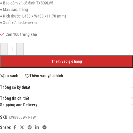
♦ Bao gồm vít cố định TX809LV5
♦ Màu sắc: Trắng
♦ Kích thước: L430 x W430 x H170 (mm)
♦ Xuất xứ: In-đô-nê-xi-a
Còn 100 trong kho
-
+
Thêm vào giỏ hàng
so sánh
Thêm vào yêu thích
Thông số kỹ thuật
Thông tin chi tiết
Shipping and Delivery
SKU:
LW895JW/ F#W
Share: