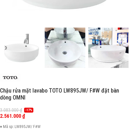
Chậu rửa mặt lavabo TOTO LW895JW/ F#W đặt bàn
dòng OMNI
3.083.000
₫
-17%
2.561.000
₫
♦ Mã sp: LW895JW/ F#W