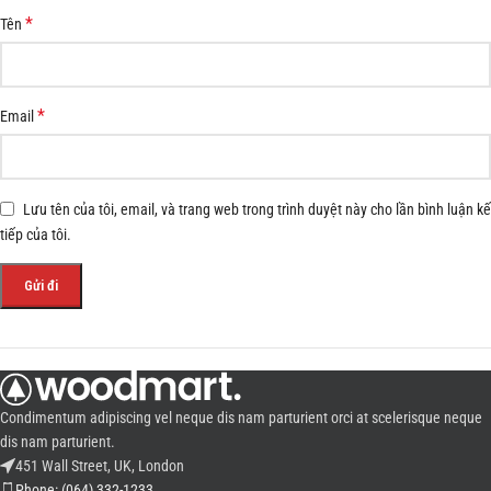
*
Tên
*
Email
Lưu tên của tôi, email, và trang web trong trình duyệt này cho lần bình luận kế
tiếp của tôi.
Condimentum adipiscing vel neque dis nam parturient orci at scelerisque neque
dis nam parturient.
451 Wall Street, UK, London
Phone: (064) 332-1233