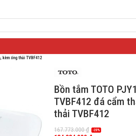
 kèm ống thải TVBF412
Bồn tắm TOTO PJ
TVBF412 đá cẩm th
thải TVBF412
167.773.000
₫
-20%