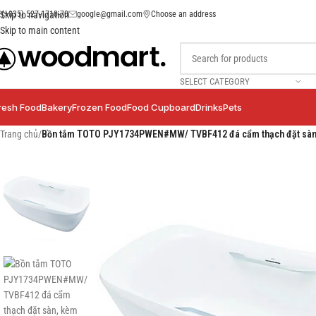
(+035) 527-1710-70
google@gmail.com
Choose an address
Skip to navigation
Skip to main content
SELECT CATEGORY
resh Food
Bakery
Frozen Food
Food Cupboard
Drinks
Pets
Trang chủ
/
Bồn tắm TOTO PJY1734PWEN#MW/ TVBF412 đá cẩm thạch đặt sàn,