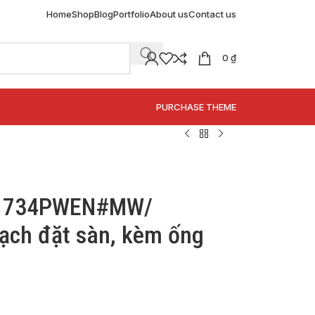
Home
Shop
Blog
Portfolio
About us
Contact us
0
₫
SPECIAL OFFER
PURCHASE THEME
Y1734PWEN#MW/
ạch đặt sàn, kèm ống