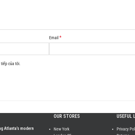
*
Email
tiếp của tôi.
OUR STORES
USEFUL 
ng Atlanta’s modern
New York
Privacy Pol