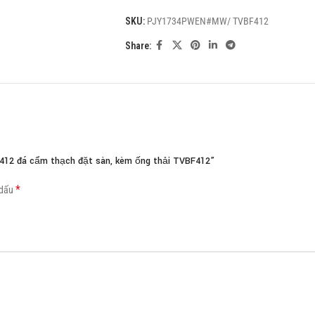
SKU:
PJY1734PWEN#MW/ TVBF412
Load more button
Share:
12 đá cẩm thạch đặt sàn, kèm ống thải TVBF412”
*
 dấu