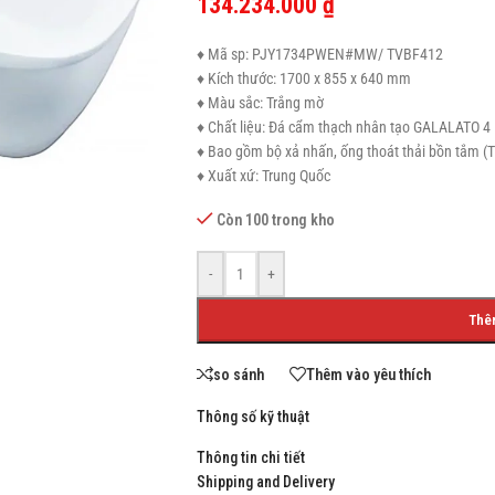
134.234.000
₫
♦ Mã sp: PJY1734PWEN#MW/ TVBF412
♦ Kích thước: 1700 x 855 x 640 mm
♦ Màu sắc: Trắng mờ
SHOP LAYOUTS
♦ Chất liệu: Đá cẩm thạch nhân tạo GALALATO 4 
♦ Bao gồm bộ xả nhấn, ống thoát thải bồn tắm 
Filters area
♦ Xuất xứ: Trung Quốc
AJAX Shop
HOT
Còn 100 trong kho
Hidden sidebar
No page heading
-
+
Small categories menu
Thê
Products list view
so sánh
Thêm vào yêu thích
With background
Category description
Thông số kỹ thuật
Header overlap
Thông tin chi tiết
Shipping and Delivery
Infinit scrolling