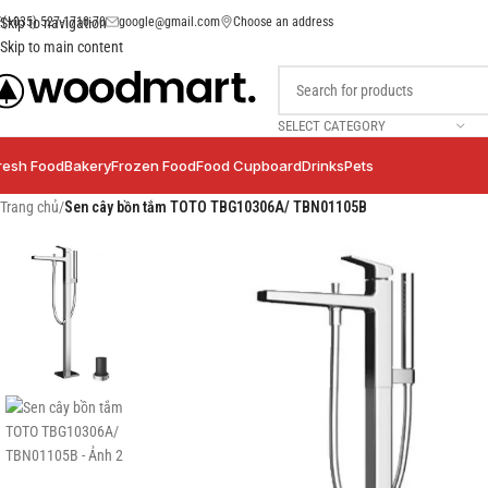
(+035) 527-1710-70
google@gmail.com
Choose an address
Skip to navigation
Skip to main content
SELECT CATEGORY
resh Food
Bakery
Frozen Food
Food Cupboard
Drinks
Pets
Trang chủ
/
Sen cây bồn tắm TOTO TBG10306A/ TBN01105B