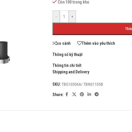
Còn 100 trong kho
-
+
Thê
SHOP LAYOUTS
Filters area
so sánh
Thêm vào yêu thích
AJAX Shop
Thông số kỹ thuật
HOT
Hidden sidebar
Thông tin chi tiết
No page heading
Shipping and Delivery
Small categories menu
SKU:
TBG10306A/ TBN01105B
Products list view
Share:
With background
Category description
Header overlap
Infinit scrolling