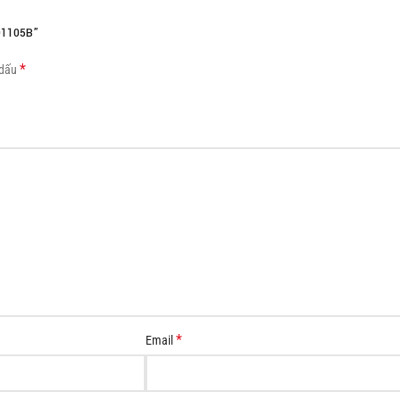
Load more button
01105B”
*
 dấu
*
Email