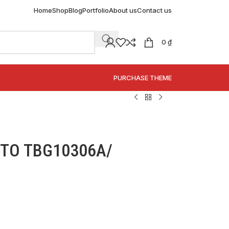
Home
Shop
Blog
Portfolio
About us
Contact us
0
₫
SPECIAL OFFER
PURCHASE THEME
OTO TBG10306A/