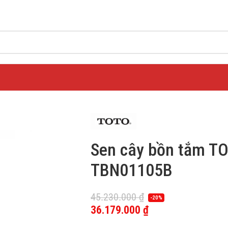
Sen cây bồn tắm T
TBN01105B
45.230.000
₫
-20%
36.179.000
₫