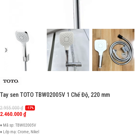
Tay sen TOTO TBW02005V 1 Chế Độ, 220 mm
2.955.000
₫
-17%
2.460.000
₫
♦ Mã sp: TBW02005V
♦ Lớp mạ: Crome, Nikel