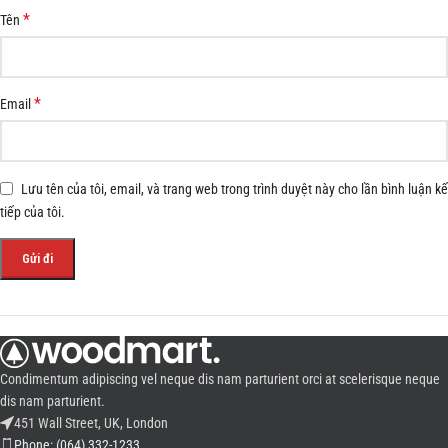
*
Tên
*
Email
Lưu tên của tôi, email, và trang web trong trình duyệt này cho lần bình luận kế
tiếp của tôi.
Condimentum adipiscing vel neque dis nam parturient orci at scelerisque neque
dis nam parturient.
451 Wall Street, UK, London
Phone: (064) 332-1233