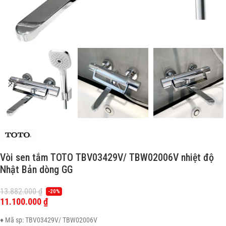
Vòi sen tắm TOTO TBV03429V/ TBW02006V nhiệt độ
Nhật Bản dòng GG
13.882.000
₫
-20%
11.100.000
₫
♦ Mã sp: TBV03429V/ TBW02006V