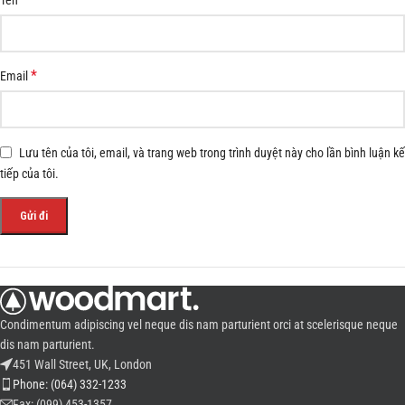
*
Email
Lưu tên của tôi, email, và trang web trong trình duyệt này cho lần bình luận kế
tiếp của tôi.
Condimentum adipiscing vel neque dis nam parturient orci at scelerisque neque
dis nam parturient.
451 Wall Street, UK, London
Phone: (064) 332-1233
Fax: (099) 453-1357