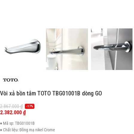
Vòi xả bồn tắm TOTO TBG01001B dòng GO
2.867.000
₫
-17%
2.382.000
₫
♦ Mã sp: TBG01001B
♦ Chất liệu: Đồng mạ nikel Crome