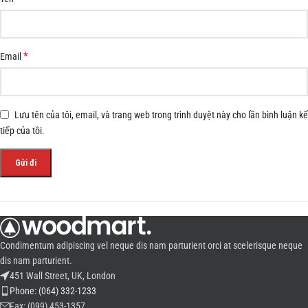
*
Email
Lưu tên của tôi, email, và trang web trong trình duyệt này cho lần bình luận kế
tiếp của tôi.
Condimentum adipiscing vel neque dis nam parturient orci at scelerisque neque
dis nam parturient.
451 Wall Street, UK, London
Phone: (064) 332-1233
Fax: (099) 453-1357