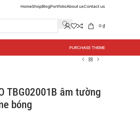
Home
Shop
Blog
Portfolio
About us
Contact us
0
₫
SPECIAL OFFER
PURCHASE THEME
TO TBG02001B âm tường
me bóng