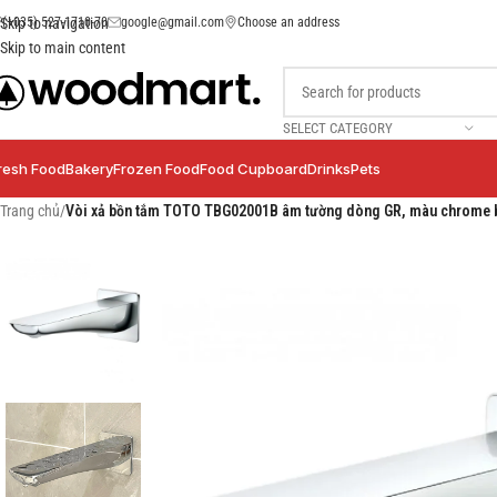
(+035) 527-1710-70
google@gmail.com
Choose an address
Skip to navigation
Skip to main content
SELECT CATEGORY
resh Food
Bakery
Frozen Food
Food Cupboard
Drinks
Pets
Trang chủ
/
Vòi xả bồn tắm TOTO TBG02001B âm tường dòng GR, màu chrome