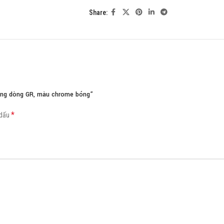
Share:
Load more button
ờng dòng GR, màu chrome bóng”
*
 dấu