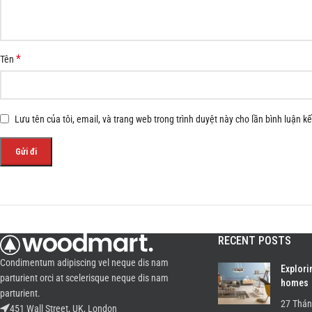
*
Tên
Lưu tên của tôi, email, và trang web trong trình duyệt này cho lần bình luận kế 
RECENT POSTS
Condimentum adipiscing vel neque dis nam
Explori
parturient orci at scelerisque neque dis nam
homes
parturient.
27 Thán
451 Wall Street, UK, London