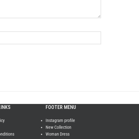
LINKS
FOOTER MENU
icy
Instagram profile
New Collection
nditions
Woman Dress