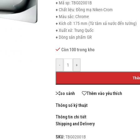
♦ Mã sp: TBG02001B
♦ Chất liệu: Đồng mạ Niken-Crom
♦ Màu sắc: Chrome
♦ Kích cỡ: 175 mm (Từ tâm xả nước đến tường)
♦ Xuất xứ: Trung Quốc
SHOP LAYOUTS
♦ Dòng sản phẩm GR
Filters area
Còn 100 trong kho
AJAX Shop
HOT
Hidden sidebar
-
+
No page heading
Thê
Small categories menu
so sánh
Thêm vào yêu thích
Products list view
Thông số kỹ thuật
With background
Thông tin chi tiết
Category description
Shipping and Delivery
Header overlap
SKU:
TBG02001B
Infinit scrolling