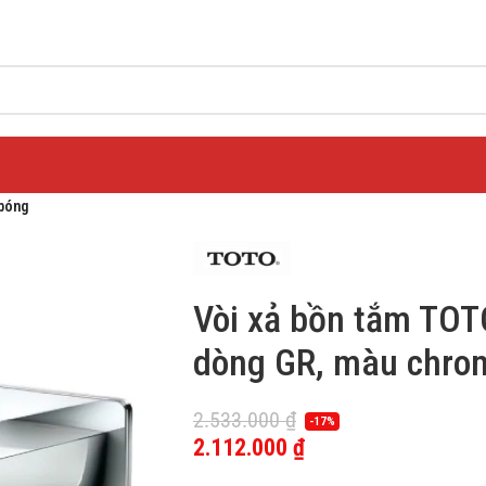
 bóng
Vòi xả bồn tắm TO
dòng GR, màu chro
2.533.000
₫
-17%
2.112.000
₫