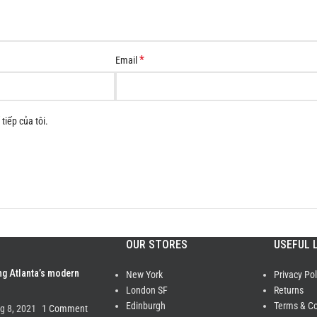
*
Email
tiếp của tôi.
OUR STORES
USEFUL 
ng Atlanta’s modern
New York
Privacy Pol
London SF
Returns
Edinburgh
Terms & Co
g 8, 2021
1 Comment