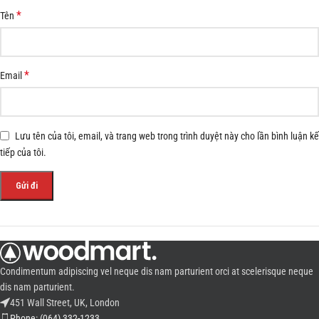
*
Tên
*
Email
Lưu tên của tôi, email, và trang web trong trình duyệt này cho lần bình luận kế
tiếp của tôi.
Condimentum adipiscing vel neque dis nam parturient orci at scelerisque neque
dis nam parturient.
451 Wall Street, UK, London
Phone: (064) 332-1233