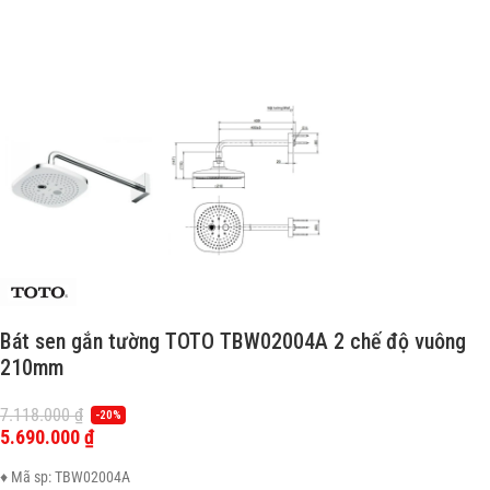
Bát sen gắn tường TOTO TBW02004A 2 chế độ vuông
210mm
7.118.000
₫
-20%
5.690.000
₫
♦ Mã sp: TBW02004A