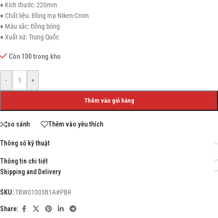
♦ Kích thước: 220mm
♦ Chất liệu: Đồng mạ Niken-Crom
♦ Màu sắc: Đồng bóng
♦ Xuất xứ: Trung Quốc
Còn 100 trong kho
-
+
Thêm vào giỏ hàng
so sánh
Thêm vào yêu thích
Thông số kỹ thuật
Thông tin chi tiết
Shipping and Delivery
SKU:
TBW01003B1A#PBR
Share: