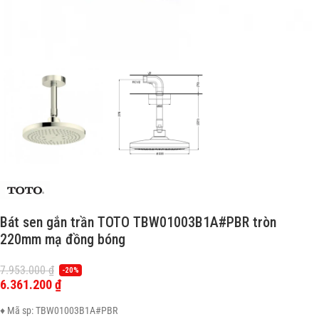
Bát sen gắn trần TOTO TBW01003B1A#PBR tròn
220mm mạ đồng bóng
7.953.000
₫
-20%
6.361.200
₫
♦ Mã sp: TBW01003B1A#PBR