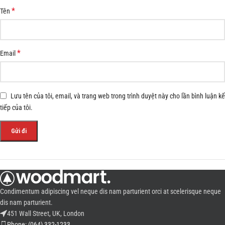
*
Tên
*
Email
Lưu tên của tôi, email, và trang web trong trình duyệt này cho lần bình luận kế
tiếp của tôi.
Condimentum adipiscing vel neque dis nam parturient orci at scelerisque neque
dis nam parturient.
451 Wall Street, UK, London
Phone: (064) 332-1233