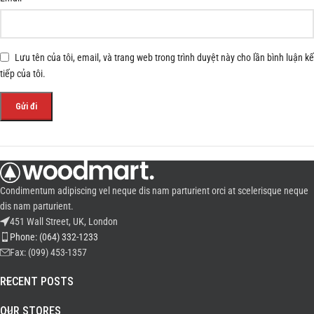
Lưu tên của tôi, email, và trang web trong trình duyệt này cho lần bình luận kế
tiếp của tôi.
Condimentum adipiscing vel neque dis nam parturient orci at scelerisque neque
dis nam parturient.
451 Wall Street, UK, London
Phone: (064) 332-1233
Fax: (099) 453-1357
RECENT POSTS
OUR STORES