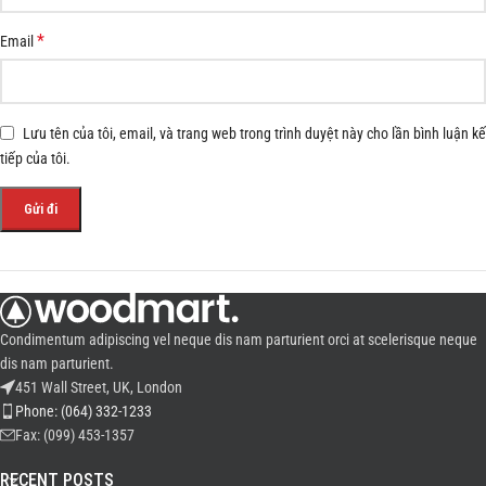
*
Email
Lưu tên của tôi, email, và trang web trong trình duyệt này cho lần bình luận kế
tiếp của tôi.
Condimentum adipiscing vel neque dis nam parturient orci at scelerisque neque
dis nam parturient.
451 Wall Street, UK, London
Phone: (064) 332-1233
Fax: (099) 453-1357
RECENT POSTS