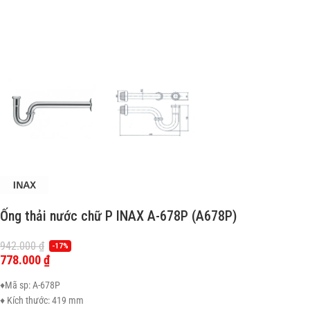
Ống thải nước chữ P INAX A-678P (A678P)
942.000
₫
-17%
778.000
₫
♦Mã sp: A-678P
♦ Kích thước: 419 mm