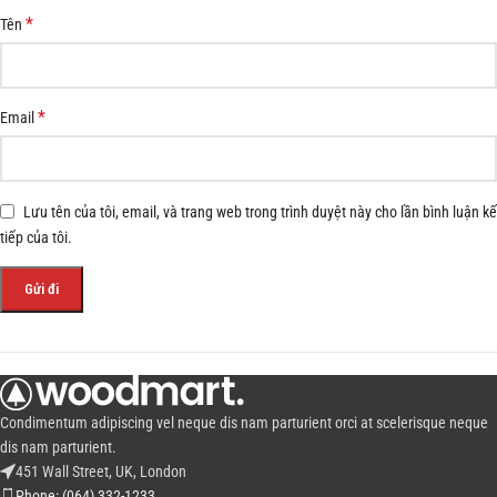
*
Tên
*
Email
Lưu tên của tôi, email, và trang web trong trình duyệt này cho lần bình luận kế
tiếp của tôi.
Condimentum adipiscing vel neque dis nam parturient orci at scelerisque neque
dis nam parturient.
451 Wall Street, UK, London
Phone: (064) 332-1233