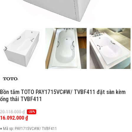
Bồn tắm TOTO PAY1715VC#W/ TVBF411 đặt sàn kèm
ống thải TVBF411
20.118.000
₫
-20%
16.092.000
₫
♦ Mã sp: PAY1715VC#W/ TVBF411