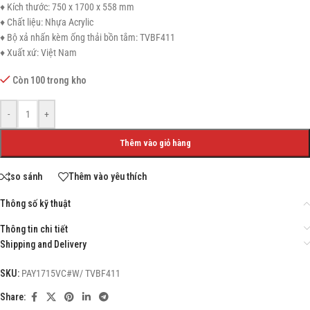
♦ Kích thước: 750 x 1700 x 558 mm
♦ Chất liệu: Nhựa Acrylic
♦ Bộ xả nhấn kèm ống thải bồn tắm: TVBF411
♦ Xuất xứ: Việt Nam
Còn 100 trong kho
-
+
Thêm vào giỏ hàng
so sánh
Thêm vào yêu thích
Thông số kỹ thuật
Thông tin chi tiết
Shipping and Delivery
SKU:
PAY1715VC#W/ TVBF411
Share: