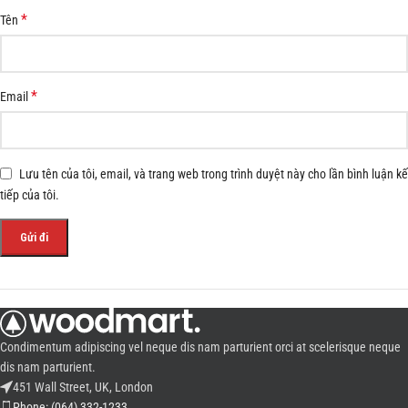
*
Tên
*
Email
Lưu tên của tôi, email, và trang web trong trình duyệt này cho lần bình luận kế
tiếp của tôi.
Condimentum adipiscing vel neque dis nam parturient orci at scelerisque neque
dis nam parturient.
451 Wall Street, UK, London
Phone: (064) 332-1233