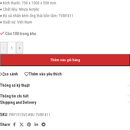
♦ Kích thước: 750 x 1500 x 558 mm
♦ Chất liệu: Nhựa Acrylic
♦ Bộ xả nhấn kèm ống thải bồn tắm: TVBF411
♦ Xuất xứ: Việt Nam
Còn 100 trong kho
-
+
Thêm vào giỏ hàng
so sánh
Thêm vào yêu thích
Thông số kỹ thuật
Thông tin chi tiết
Shipping and Delivery
SKU:
PAY1515VC#W/ TVBF411
Share: