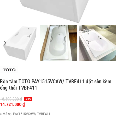
Bồn tắm TOTO PAY1515VC#W/ TVBF411 đặt sàn kèm
ống thải TVBF411
18.399.000
₫
-20%
14.721.000
₫
♦ Mã sp: PAY1515VC#W/ TVBF411