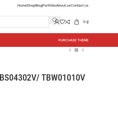
Home
Shop
Blog
Portfolio
About us
Contact us
0
₫
SPECIAL OFFER
PURCHASE THEME
 TBS04302V/ TBW01010V