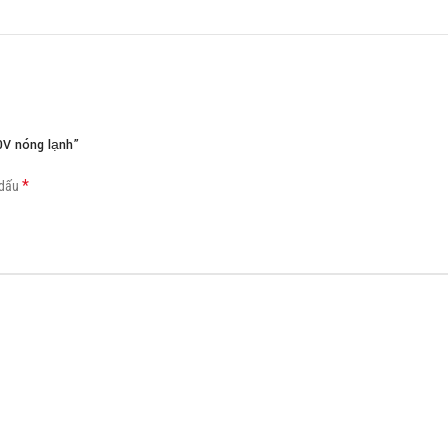
Load more button
V nóng lạnh”
*
 dấu