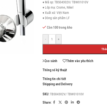
♦ Mã sp: TBS04302V/ TBW01010V
♦ Lớp mạ: Crome, Nikel
♦ Xuất xứ: Việt Nam
♦ Dòng sản phẩm LF
SHOP LAYOUTS
Còn 100 trong kho
Filters area
-
+
AJAX Shop
HOT
Thê
Hidden sidebar
No page heading
so sánh
Thêm vào yêu thích
Small categories menu
Thông số kỹ thuật
Products list view
Thông tin chi tiết
With background
Shipping and Delivery
Category description
SKU:
TBS04302V/ TBW01010V
Header overlap
Share:
Infinit scrolling