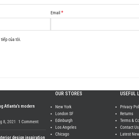
*
Email
tiếp của tôi.
OUR STORES
USEFUL 
ng Atlanta’s modern
New York
Privacy Pol
London SF
Returns
Edinburgh
Terms & Co
g 8, 2021
1 Comment
Los Angeles
Contact Us
Chicago
Latest Ne
nterior design inspiration