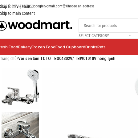
(+035) 527-1710-70
google@gmail.com
Choose an address
Skip to navigation
Skip to main content
SELECT CATEGORY
resh Food
Bakery
Frozen Food
Food Cupboard
Drinks
Pets
Trang chủ
/
Vòi sen tắm TOTO TBS04302V/ TBW01010V nóng lạnh