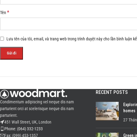
*
Tên
Lưu tên của tôi, email, và trang web trong trình duyệt này cho lần bình luận kế 
RECENT POSTS
Condimentum adipiscing vel neque dis nam
Explori
parturient orci at scelerisque neque dis nam
homes
parturient.
27 Thán
451 Wall Street, UK, London
Phone: (064) 332-1233
Green i
Fax: (099) 453-1357