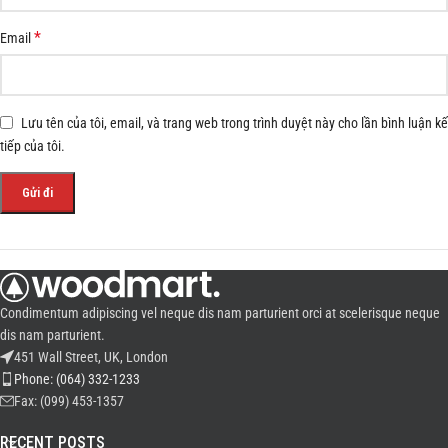
*
Email
Lưu tên của tôi, email, và trang web trong trình duyệt này cho lần bình luận kế
tiếp của tôi.
Condimentum adipiscing vel neque dis nam parturient orci at scelerisque neque
dis nam parturient.
451 Wall Street, UK, London
Phone: (064) 332-1233
Fax: (099) 453-1357
RECENT POSTS