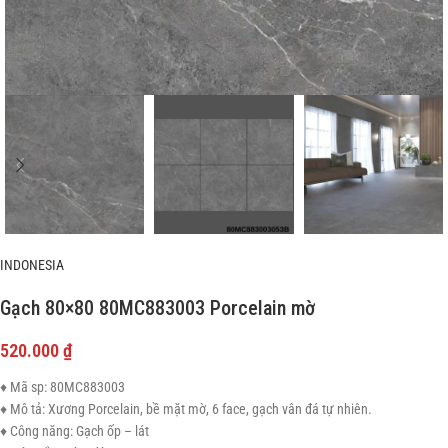
INDONESIA
Gạch 80×80 80MC883003 Porcelain mờ
520.000
₫
♦ Mã sp: 80MC883003
♦ Mô tả: Xương Porcelain, bề mặt mờ, 6 face, gạch vân đá tự nhiên.
♦ Công năng: Gạch ốp – lát