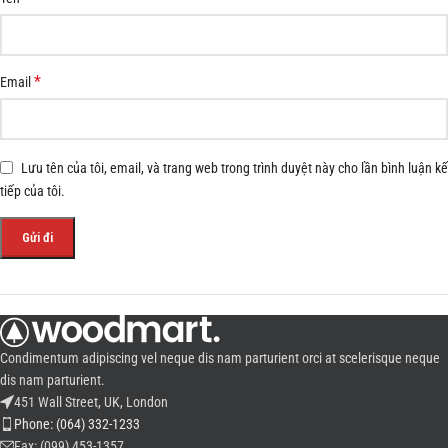
*
Email
Lưu tên của tôi, email, và trang web trong trình duyệt này cho lần bình luận kế
tiếp của tôi.
Condimentum adipiscing vel neque dis nam parturient orci at scelerisque neque
dis nam parturient.
451 Wall Street, UK, London
Phone: (064) 332-1233
Fax: (099) 453-1357