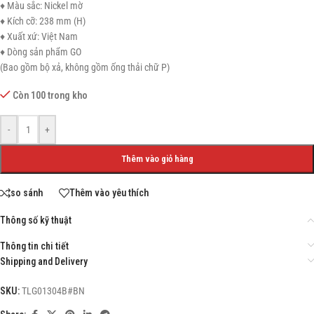
♦ Màu sắc: Nickel mờ
♦ Kích cỡ: 238 mm (H)
♦ Xuất xứ: Việt Nam
♦ Dòng sản phẩm GO
(Bao gồm bộ xả, không gồm ống thải chữ P)
Còn 100 trong kho
-
+
Thêm vào giỏ hàng
so sánh
Thêm vào yêu thích
Thông số kỹ thuật
Thông tin chi tiết
Shipping and Delivery
SKU:
TLG01304B#BN