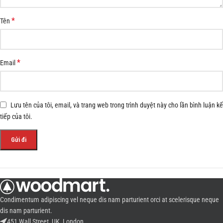
*
Tên
*
Email
Lưu tên của tôi, email, và trang web trong trình duyệt này cho lần bình luận kế
tiếp của tôi.
Condimentum adipiscing vel neque dis nam parturient orci at scelerisque neque
dis nam parturient.
451 Wall Street, UK, London