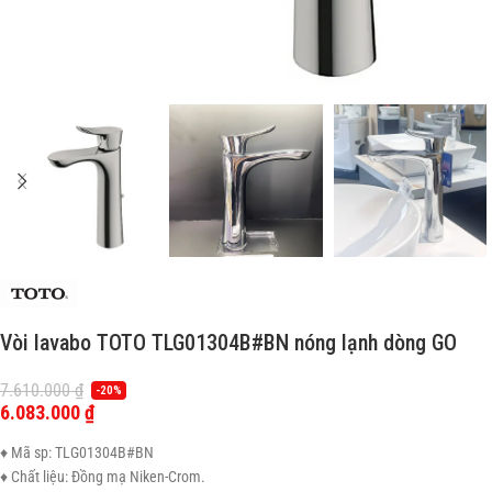
Vòi lavabo TOTO TLG01304B#BN nóng lạnh dòng GO
7.610.000
₫
-20%
6.083.000
₫
♦ Mã sp: TLG01304B#BN
♦ Chất liệu: Đồng mạ Niken-Crom.