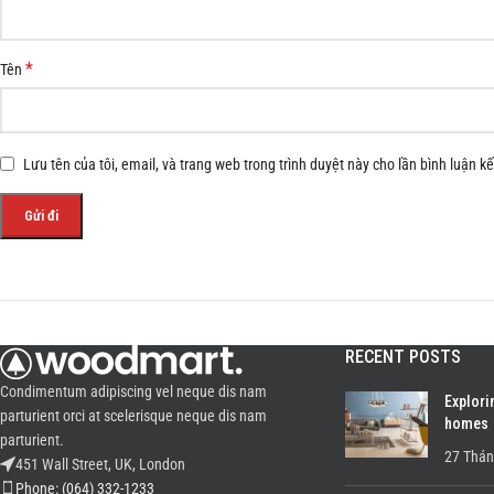
*
Tên
Lưu tên của tôi, email, và trang web trong trình duyệt này cho lần bình luận kế 
RECENT POSTS
Condimentum adipiscing vel neque dis nam
Explori
parturient orci at scelerisque neque dis nam
homes
parturient.
27 Thán
451 Wall Street, UK, London
Phone: (064) 332-1233