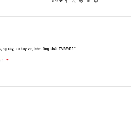
Share:
Load more button
g xây, có tay vịn, kèm ống thải TVBF411”
*
 dấu