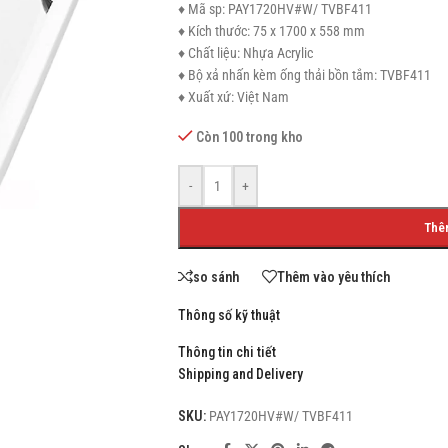
♦ Mã sp: PAY1720HV#W/ TVBF411
♦ Kích thước: 75 x 1700 x 558 mm
♦ Chất liệu: Nhựa Acrylic
♦ Bộ xả nhấn kèm ống thải bồn tắm: TVBF411
♦ Xuất xứ: Việt Nam
SHOP LAYOUTS
Còn 100 trong kho
Filters area
AJAX Shop
-
+
HOT
Hidden sidebar
Thê
No page heading
Small categories menu
so sánh
Thêm vào yêu thích
Products list view
Thông số kỹ thuật
With background
Thông tin chi tiết
Shipping and Delivery
Category description
Header overlap
SKU:
PAY1720HV#W/ TVBF411
Infinit scrolling