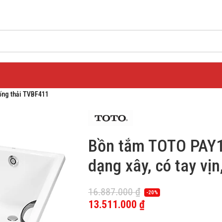
ống thải TVBF411
Bồn tắm TOTO PAY
dạng xây, có tay vị
16.887.000
₫
-20%
13.511.000
₫