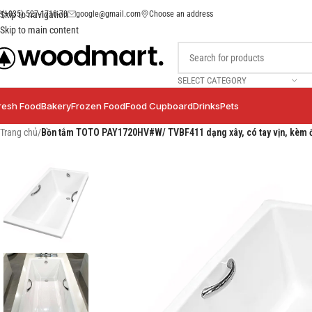
(+035) 527-1710-70
google@gmail.com
Choose an address
Skip to navigation
Skip to main content
SELECT CATEGORY
resh Food
Bakery
Frozen Food
Food Cupboard
Drinks
Pets
Trang chủ
/
Bồn tắm TOTO PAY1720HV#W/ TVBF411 dạng xây, có tay vịn, kèm 