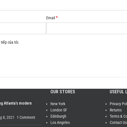
*
Email
tiếp của tôi.
OUR STORES
USEFUL 
ng Atlanta’s modern
New York
Privacy Pol
London SF
Returns
Edinburgh
Terms & Co
g 8, 2021
1 Comment
Los Angeles
Contact Us