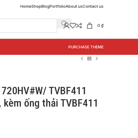
Home
Shop
Blog
Portfolio
About us
Contact us
0
₫
SPECIAL OFFER
PURCHASE THEME
1720HV#W/ TVBF411
n, kèm ống thải TVBF411