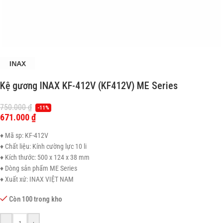
Kệ gương INAX KF-412V (KF412V) ME Series
750.000
₫
-11%
671.000
₫
♦ Mã sp: KF-412V
♦ Chất liệu: Kính cường lực 10 li
♦ Kích thước: 500 x 124 x 38 mm
♦ Dòng sản phẩm ME Series
♦ Xuất xứ: INAX VIỆT NAM
Còn 100 trong kho