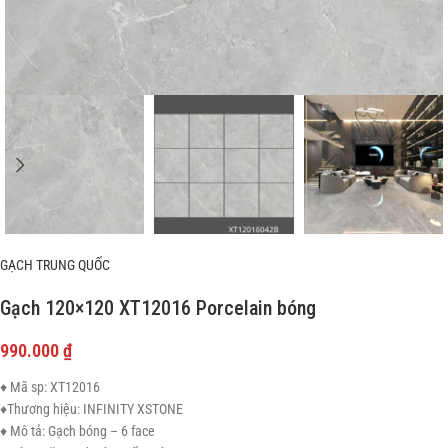
GẠCH TRUNG QUỐC
Gạch 120×120 XT12016 Porcelain bóng
990.000
₫
♦ Mã sp: XT12016
♦Thương hiệu: INFINITY XSTONE
♦ Mô tả: Gạch bóng – 6 face