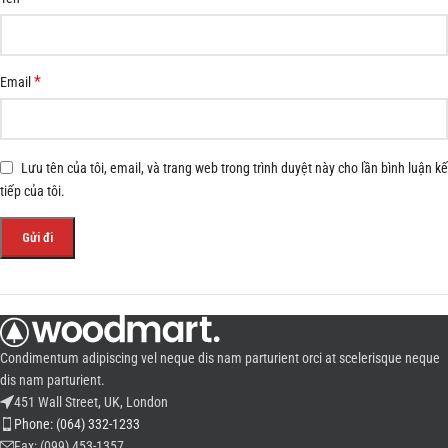
*
Email
Lưu tên của tôi, email, và trang web trong trình duyệt này cho lần bình luận kế
tiếp của tôi.
Condimentum adipiscing vel neque dis nam parturient orci at scelerisque neque
dis nam parturient.
451 Wall Street, UK, London
Phone: (064) 332-1233
Fax: (099) 453-1357