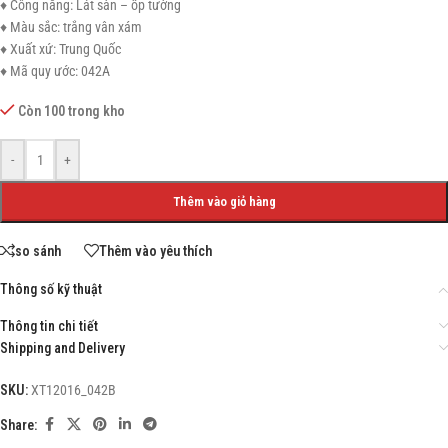
♦ Công năng: Lát sàn – ốp tường
♦ Màu sắc: trắng vân xám
♦ Xuất xứ: Trung Quốc
♦ Mã quy ước: 042A
Còn 100 trong kho
-
+
Thêm vào giỏ hàng
so sánh
Thêm vào yêu thích
Thông số kỹ thuật
Thông tin chi tiết
Shipping and Delivery
SKU:
XT12016_042B
Share: