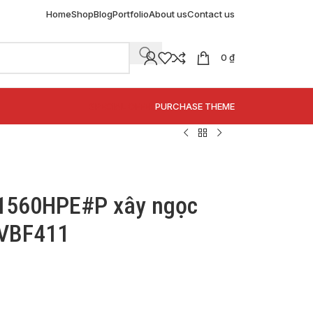
Home
Shop
Blog
Portfolio
About us
Contact us
0
₫
SPECIAL OFFER
PURCHASE THEME
1560HPE#P xây ngọc
TVBF411