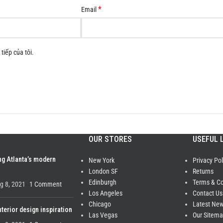
*
Email
tiếp của tôi.
OUR STORES
USEFUL 
ng Atlanta’s modern
New York
Privacy Pol
London SF
Returns
Edinburgh
Terms & Co
g 8, 2021
1 Comment
Los Angeles
Contact Us
Chicago
Latest Ne
nterior design inspiration
Las Vegas
Our Sitem