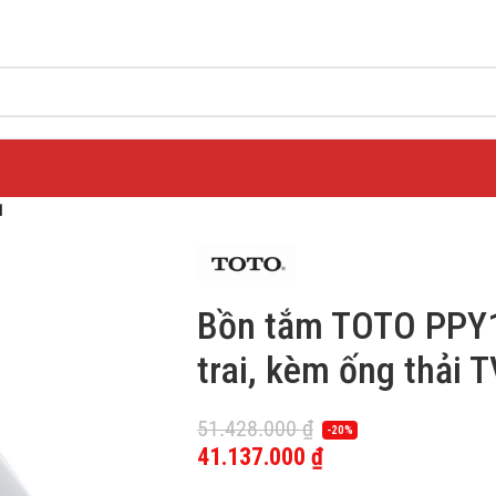
1
Bồn tắm TOTO PPY
trai, kèm ống thải 
51.428.000
₫
-20%
41.137.000
₫