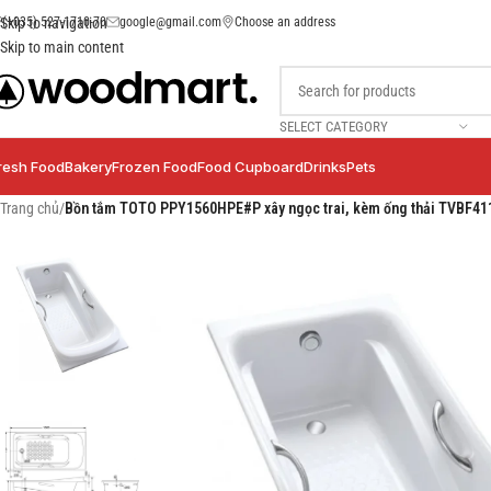
(+035) 527-1710-70
google@gmail.com
Choose an address
Skip to navigation
Skip to main content
SELECT CATEGORY
resh Food
Bakery
Frozen Food
Food Cupboard
Drinks
Pets
Trang chủ
/
Bồn tắm TOTO PPY1560HPE#P xây ngọc trai, kèm ống thải TVBF41