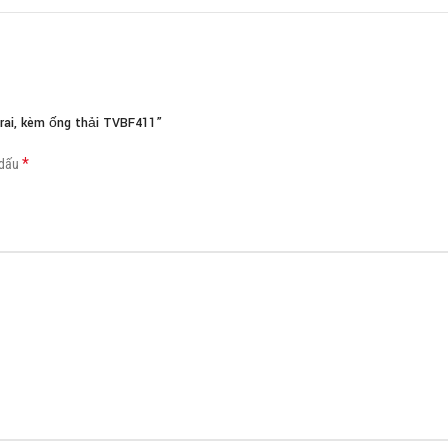
Load more button
ai, kèm ống thải TVBF411”
*
 dấu