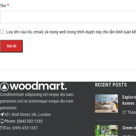
*
Tên
Lưu tên của tôi, email, và trang web trong trình duyệt này cho lần bình luận kế 
RECENT POSTS
Condimentum adipiscing vel neque dis nam
Explori
parturient orci at scelerisque neque dis nam
homes
parturient.
27 Thán
451 Wall Street, UK, London
Phone: (064) 332-1233
Green i
Fax: (099) 453-1357