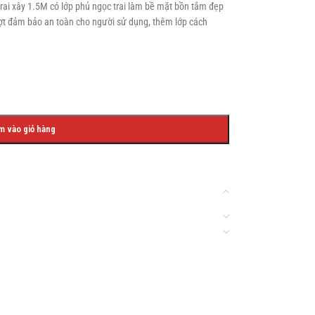
 xây 1.5M có lớp phủ ngọc trai làm bề mặt bồn tắm đẹp
ượt đảm bảo an toàn cho người sử dụng, thêm lớp cách
SHOP LAYOUTS
Filters area
m vào giỏ hàng
AJAX Shop
HOT
Hidden sidebar
No page heading
Small categories menu
Products list view
Ad
With background
Produc
Category description
Header overlap