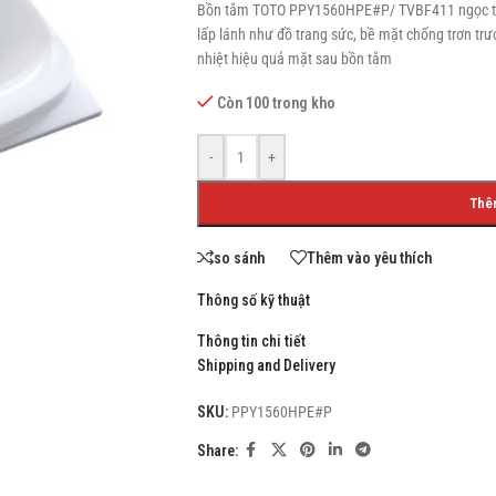
Bồn tắm TOTO PPY1560HPE#P/ TVBF411 ngọc trai
lấp lánh như đồ trang sức, bề mặt chống trơn tr
nhiệt hiệu quả mặt sau bồn tắm
Còn 100 trong kho
SHOP LAYOUTS
Filters area
-
+
AJAX Shop
Thê
HOT
Hidden sidebar
so sánh
Thêm vào yêu thích
No page heading
Thông số kỹ thuật
Small categories menu
Thông tin chi tiết
Products list view
Shipping and Delivery
With background
SKU:
PPY1560HPE#P
Category description
Share:
Header overlap
Infinit scrolling