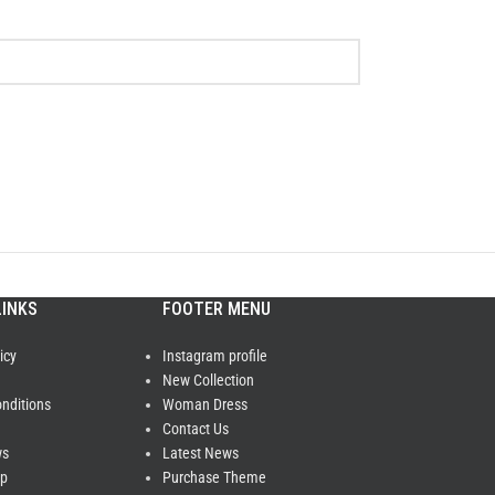
LINKS
FOOTER MENU
icy
Instagram profile
New Collection
nditions
Woman Dress
Contact Us
ws
Latest News
ap
Purchase Theme