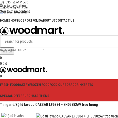
(+035) 527-1710-70
Skip to navigation
google@gmail.com
Skip to main content
Choose an address
HOME
SHOP
BLOG
PORTFOLIO
ABOUT US
CONTACT US
SELECT CATEGORY
Search
0
0
0
₫
0
FRESH FOOD
BAKERY
FROZEN FOOD
FOOD CUPBOARD
DRINKS
PETS
SPECIAL OFFER
PURCHASE THEME
Trang chủ
/
Bộ tủ lavabo CAESAR LF5384 + EH05382AV treo tường