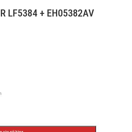
AR LF5384 + EH05382AV
n
m vào giỏ hàng