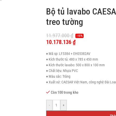
Bộ tủ lavabo CAES
treo tường
11.977.000
₫
-15%
10.178.136
₫
♦ Mã sp: LF5384 + EH05382AV
♦ Kích thước tủ: 480 x 785 x 450 mm
♦ Kích thước lavabo: 500 x 800 x 100 mm
♦ Chất liệu: Nhựa PVC
♦ Màu sắc: Trắng
♦ Xuất xứ: CAESAR Việt Nam, công nghệ Đài Loa
Còn 100 trong kho
-
+
Thê