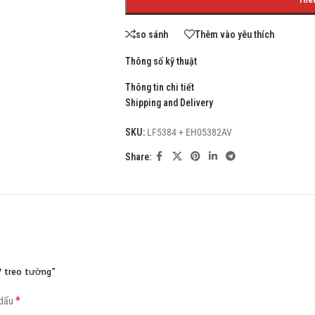
so sánh
Thêm vào yêu thích
Thông số kỹ thuật
Thông tin chi tiết
Shipping and Delivery
SKU:
LF5384 + EH05382AV
Share:
V treo tường”
*
 dấu