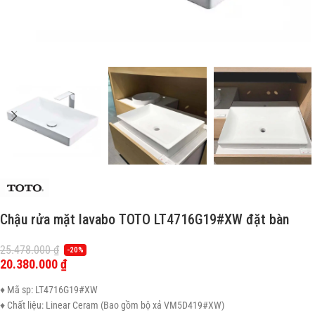
Chậu rửa mặt lavabo TOTO LT4716G19#XW đặt bàn
25.478.000
₫
-20%
20.380.000
₫
♦ Mã sp: LT4716G19#XW
♦ Chất liệu: Linear Ceram (Bao gồm bộ xả VM5D419#XW)