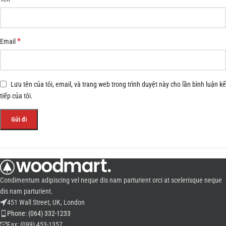
*
Email
Lưu tên của tôi, email, và trang web trong trình duyệt này cho lần bình luận kế
tiếp của tôi.
Condimentum adipiscing vel neque dis nam parturient orci at scelerisque neque
dis nam parturient.
451 Wall Street, UK, London
Phone: (064) 332-1233
Fax: (099) 453-1357