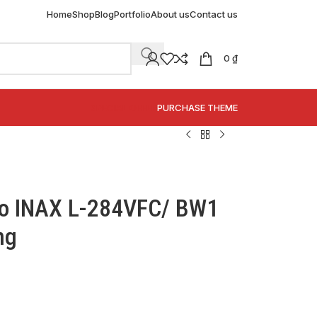
Home
Shop
Blog
Portfolio
About us
Contact us
0
₫
SPECIAL OFFER
PURCHASE THEME
bo INAX L-284VFC/ BW1
ng