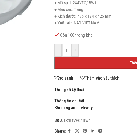
♦ Mã sp: L-284VFC/ BW1
♦ Màu sắc: Trắng
♦ Kích thước: 495 x 194 x 425 mm
♦ Xuất xứ: INAX VIỆT NAM
SHOP LAYOUTS
Còn 100 trong kho
Filters area
-
+
AJAX Shop
HOT
Thê
Hidden sidebar
No page heading
so sánh
Thêm vào yêu thích
Small categories menu
Thông số kỹ thuật
Products list view
Thông tin chi tiết
With background
Shipping and Delivery
Category description
SKU:
L-284VFC/ BW1
Header overlap
Share:
Infinit scrolling