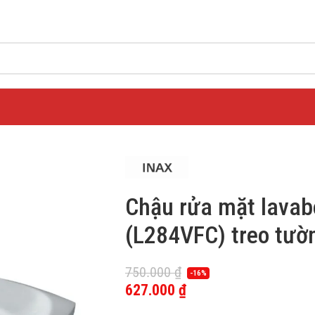
Chậu rửa mặt lava
(L284VFC) treo tườ
750.000
₫
-16%
627.000
₫