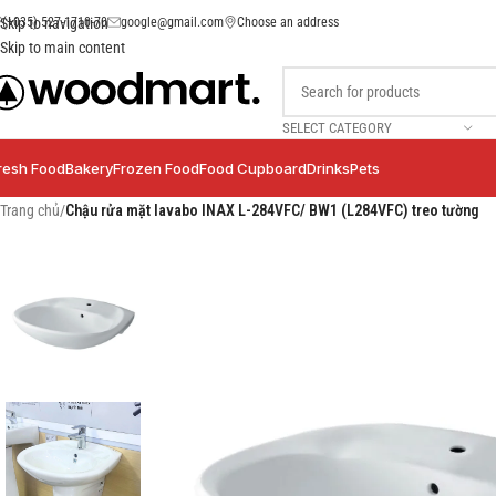
(+035) 527-1710-70
google@gmail.com
Choose an address
Skip to navigation
Skip to main content
SELECT CATEGORY
resh Food
Bakery
Frozen Food
Food Cupboard
Drinks
Pets
Trang chủ
/
Chậu rửa mặt lavabo INAX L-284VFC/ BW1 (L284VFC) treo tường