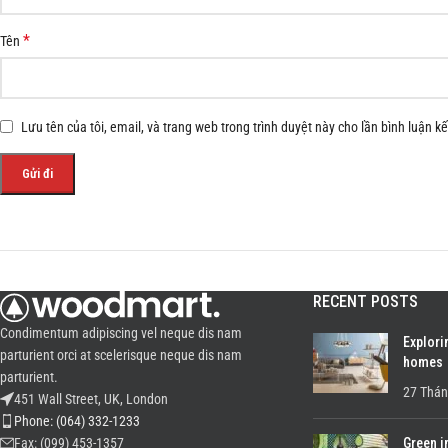
*
Tên
Lưu tên của tôi, email, và trang web trong trình duyệt này cho lần bình luận kế 
RECENT POSTS
Condimentum adipiscing vel neque dis nam
Explori
parturient orci at scelerisque neque dis nam
homes
parturient.
27 Thán
451 Wall Street, UK, London
Phone: (064) 332-1233
Green i
Fax: (099) 453-1357