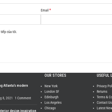
*
Email
tiếp của tôi.
OUR STORES
USEFUL 
ng Atlanta’s modern
New York
Privacy Pol
London SF
Returns
Edinburgh
Terms & Co
g 8, 2021
1 Comment
Los Angeles
Contact Us
Chicago
Latest Ne
nterior design inspiration