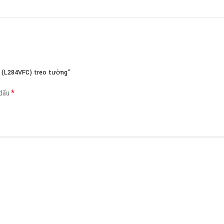
Load more button
1 (L284VFC) treo tường”
*
 dấu