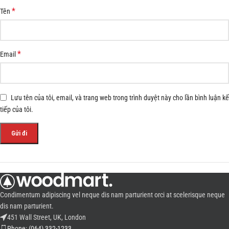
*
Tên
*
Email
Lưu tên của tôi, email, và trang web trong trình duyệt này cho lần bình luận kế
tiếp của tôi.
Condimentum adipiscing vel neque dis nam parturient orci at scelerisque neque
dis nam parturient.
451 Wall Street, UK, London
Phone: (064) 332-1233