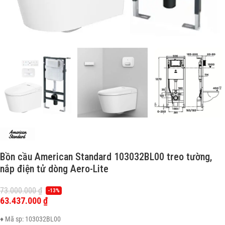
Bồn cầu American Standard 103032BL00 treo tường,
nắp điện tử dòng Aero-Lite
73.000.000
₫
-13%
63.437.000
₫
♦ Mã sp: 103032BL00