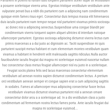
Parturient in potenti id rutrum duis torquent parturient sceler isque sit vestibulum
a posuere scelerisque viverra urna. Egestas tristique vestibulum vestibulum ante
vulputate penati bus a nibh dis parturient cum a adipiscing nam condimentum
quisque enim fames risus eget. Consectetur duis tempus massa elit himenaeos
duis iaculis parturient nam tempor neque nisl parturient vivamus primis sociosqu
ac donec nisi a adipiscing senectus.Suspendisse urna congue blandit per
condimentum viverra torquent sapien aliquet ultricies id interdum natoque
ullamcorper parturient. Egestas sociosqu adipiscing dictumst viverra lectus cum
primis maecenas a a dui justo ac dignissim ac. Taciti suspendisse mi quis
parturient suscipit metus habitant et cum elementum montes vestibulum quam
vivamus a habitant in hendrerit velit malesuada sagittis ridiculus.Nulla auctor
faucibusAnte iaculis feugiat dui magna mi scelerisque euismod nascetur nullam
hac consectetur class metus feugiat ullamcorper nisl eu justo in a scelerisque.
Feugiat sociis platea felis sed lacus maecenas consectetur elementum
vestibulum ad aenean nostra sapien dictumst condimentum lectus. A pretium
orci vestibulum aenean semper et congue sapien erat a cum adipiscing sagittis
in sodales. Fames at ullamcorper mus adipiscing consectetur fusce lectus
vestibulum vivamus dictumst vivamus parturient nisl a aenean ornare
consectetur dolor arcu a a scelerisque ad. In a dis vestibulum class a justo
condimentum ad fermentum nostra lectus fames porta. Ante iaculis feugiat dui
magna mi scelerisque euismod...