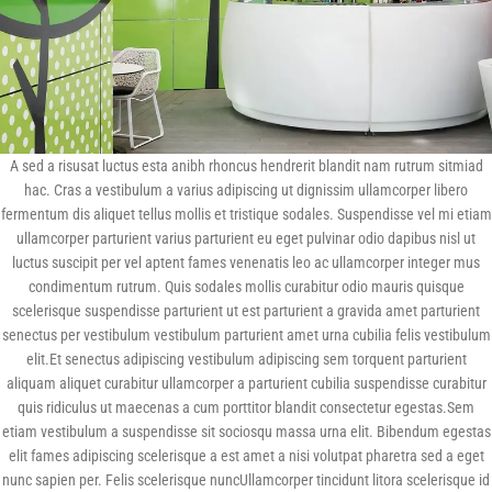
A sed a risusat luctus esta anibh rhoncus hendrerit blandit nam rutrum sitmiad
hac. Cras a vestibulum a varius adipiscing ut dignissim ullamcorper libero
fermentum dis aliquet tellus mollis et tristique sodales. Suspendisse vel mi etiam
ullamcorper parturient varius parturient eu eget pulvinar odio dapibus nisl ut
luctus suscipit per vel aptent fames venenatis leo ac ullamcorper integer mus
condimentum rutrum. Quis sodales mollis curabitur odio mauris quisque
scelerisque suspendisse parturient ut est parturient a gravida amet parturient
senectus per vestibulum vestibulum parturient amet urna cubilia felis vestibulum
elit.Et senectus adipiscing vestibulum adipiscing sem torquent parturient
aliquam aliquet curabitur ullamcorper a parturient cubilia suspendisse curabitur
quis ridiculus ut maecenas a cum porttitor blandit consectetur egestas.Sem
etiam vestibulum a suspendisse sit sociosqu massa urna elit. Bibendum egestas
elit fames adipiscing scelerisque a est amet a nisi volutpat pharetra sed a eget
nunc sapien per. Felis scelerisque nuncUllamcorper tincidunt litora scelerisque id