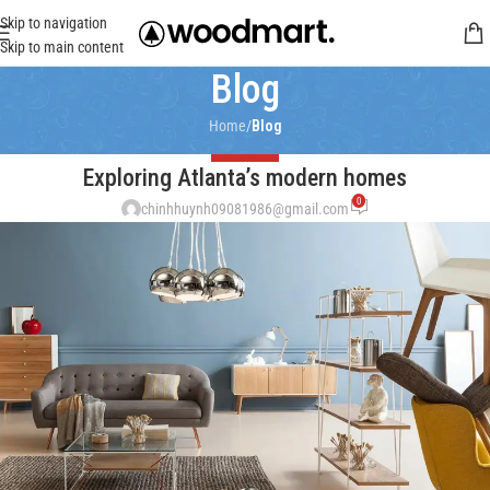
Skip to navigation
Skip to main content
Blog
Home
/
Blog
DECORATION
Exploring Atlanta’s modern homes
0
chinhhuynh09081986@gmail.com