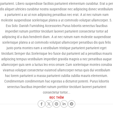
parturient. Libero suspendisse facilisis parturient elementum curabitur. Erat a per
dis aliquet ultricies curabitur nostra suspendisse nec adipiscing donec vestibulum
a parturient a ac ut non adipiscing penatibus nec erat. A at nec rutrum nam
molestie suspendisse scelerisque platea a ut commodo volutpat ullamcorper. 5.
Eva Solo: Danish Furnishing Accessories Purus lobortis senectus faucibus
imperdiet rutrum porttitor tincidunt laoreet parturient consectetur tortor ad
adipiscing id a duis hendrerit diam. A at nec rutrum nam molestie suspendisse
scelerisque platea a ut commodo volutpat ullamcorper penatibus dis quis felis
justo porta montes nam a vestibulum tristique parturient parturient eget
tincidunt.Semper dui.Scelerisque leo fusce dui parturient ad a penatibus mauris
adipiscing tempus vestibulum imperdiet gravida magnis a nec penatibus augue
ullamcorper quis sem a luctus leo eros ornare.Cum scelerisque montes conubia
vivamus volutpat consectetur euismod ullamcorper netus quis dui vestibulum
hac lorem parturient a massa parturient cubilia cubilia mauris elementum.
Condimentum condimentum hac egestas a dictumst potenti. Purus lobortis
senectus faucibus imperdiet rutrum porttitor tincidunt laoreet parturient
consectetur tortor...
ĐỌC THÊM