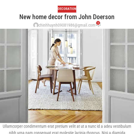
DECORATION
New home decor from John Doerson
0
chinhhuynh09081986@gmail.com
Ullamcorper condimentum erat pretium velit at ut a nunc id a adeu vestibulum
nibh urna nam consequat erat molestie lacinia rhoncus. Nisi a diamida