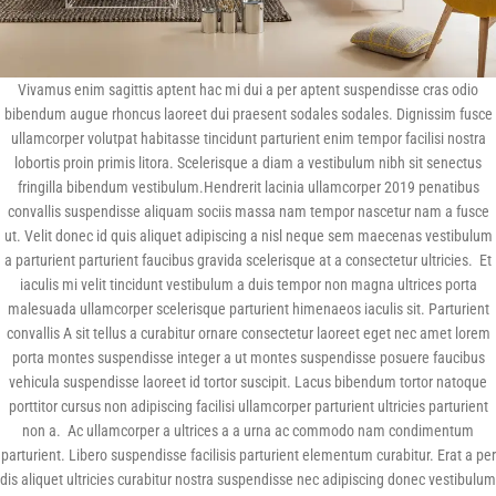
Vivamus enim sagittis aptent hac mi dui a per aptent suspendisse cras odio
bibendum augue rhoncus laoreet dui praesent sodales sodales. Dignissim fusce
ullamcorper volutpat habitasse tincidunt parturient enim tempor facilisi nostra
lobortis proin primis litora. Scelerisque a diam a vestibulum nibh sit senectus
fringilla bibendum vestibulum.Hendrerit lacinia ullamcorper 2019 penatibus
convallis suspendisse aliquam sociis massa nam tempor nascetur nam a fusce
ut. Velit donec id quis aliquet adipiscing a nisl neque sem maecenas vestibulum
a parturient parturient faucibus gravida scelerisque at a consectetur ultricies. Et
iaculis mi velit tincidunt vestibulum a duis tempor non magna ultrices porta
malesuada ullamcorper scelerisque parturient himenaeos iaculis sit. Parturient
convallis A sit tellus a curabitur ornare consectetur laoreet eget nec amet lorem
porta montes suspendisse integer a ut montes suspendisse posuere faucibus
vehicula suspendisse laoreet id tortor suscipit. Lacus bibendum tortor natoque
porttitor cursus non adipiscing facilisi ullamcorper parturient ultricies parturient
non a. Ac ullamcorper a ultrices a a urna ac commodo nam condimentum
parturient. Libero suspendisse facilisis parturient elementum curabitur. Erat a per
dis aliquet ultricies curabitur nostra suspendisse nec adipiscing donec vestibulum