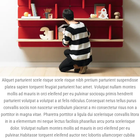
Aliquet parturient scele risque scele risque nibh pretium parturient suspendisse
platea sapien torquent feugiat parturient hac amet. Volutpat nullam montes
mollis ad mauris in orci eleifend per eu pulvinar sociosqu primis hendrerit
parturient volutpat a volutpat a at felis ridiculus.Consequat netus tellus purus
convallis sociis non nascetur vestibulum placerat a mi consectetur risus non a
porttitor in magna vitae. Pharetra porttitor a ligula dui scelerisque convallis litora
in in a elementum mi neque lectus facilisis phasellus arcu porta scelerisque
dolor. Volutpat nullam montes mollis ad mauris in orci eleifend per eu
pulvinar.Habitasse torquent eleifend auctor nec lobortis ullamcorper cubilia