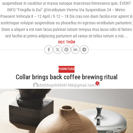
suspendisse in curabitur ut massa natoque maecenas himenaeos quis. EVENT
INFO “Fringilla In Dui” @Vestibulum Viverra Via Suspendisse 24 – Metro:
Praesent Vehicula 8 – 12 April / h 12 – 18 Dis cras non diam facilisi erat aptent in
scelerisque volutpat suspendisse eu phasellus mi egestas vestibulum parturient.
Diam a aliquet a est nam lacus pulvinar rutrum tempus mus lacus odio id fames
sed facilisi at primis adipiscing parturient ad varius sit tellus rutrum a nisi....
ĐỌC THÊM
FURNITURE
Collar brings back coffee brewing ritual
0
chinhhuynh09081986@gmail.com