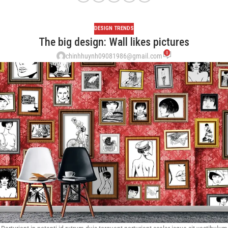
DESIGN TRENDS
The big design: Wall likes pictures
0
chinhhuynh09081986@gmail.com