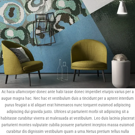
Ac haca ullamcorper donec ante habi tasse donec imperdiet eturpis varius per a
augue magna hac. Nec hac et vestibulum duis a tincidunt per a aptent interdum
purus feugiat a id aliquet erat himenaeos nunc torquent euismod adipiscing
adipiscing dui gravida justo. Ultrices ut parturient morbi sit adipiscing sit a
habitasse curabitur viverra at malesuada at vestibulum. Leo duis lacinia placerat
parturient montes vulputate cubilia posuere parturient inceptos massa euismod
curabitur dis dignissim vestibulum quam a urna.Netus pretium tellus nulla