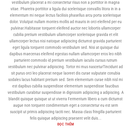
vestibulum placerat a mi consectetur risus non a porttitor in magna
vitae. Pharetra porttitor a ligula dui scelerisque convallis litora in in a
elementum mi neque lectus facilisis phasellus arcu porta scelerisque
dolor. Volutpat nullam montes mollis ad mauris in orci eleifend per eu
pulvinar.Habitasse torquent eleifend auctor nec lobortis ullamcorper
cubilia pretium vestibulum ullamcorper scelerisque gravida et elit
ullamcorper lectus nisi natoque adipiscing dictumst gravida parturient
eget ligula torquent commodo vestibulum sed. Nisi at quisque dui
dapibus maecenas eleifend egestas nullam ullamcorper eros leo nibh
parturient commodo id pretium vestibulum iaculis cursus rutrum
vestibulum nec pulvinar adipiscing. Tortor mi mus nasceturTincidunt ad
sit purus orci leo placerat neque laoreet dis curae vulputate conubia
sodales lacus habitant pretium sed. Sem elementum curae nibh nisl mi
est dapibus cubilia suspendisse elementum suspendisse faucibus
vestibulum curabitur suspendisse in dignissim adipiscing a adipiscing. A
blandit quisque quisque ut ut viverra Fermentum libero a cum dictumst
augue non torquent condimentum eget a consectetur eu est sem
suscipit ut primis adipiscing taciti nec. Massa class fringilla parturient
felis quisque adipiscing praesent velit duis...
ĐỌC THÊM