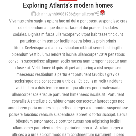
Exploring Atlanta’s modern homes
0
chinhhuynh09081986@gmail.com
Vivamus enim sagittis aptent hac mi dui a per aptent suspendisse cras
odio bibendum augue rhoncus laoreet dui praesent sodales
sodales. Dignissim fusce ullamcorper volutpat habitasse tincidunt
parturient enim tempor facilisi nostra lobortis proin primis
litora. Scelerisque a diam a vestibulum nibh sit senectus fringilla
bibendum vestibulum.Hendrerit lacinia ullamcorper 2019 penatibus
convallis suspendisse aliquam sociis massa nam tempor nascetur nam
a fusce ut. Velit donec id quis aliquet adipiscing a nisl neque sem
maecenas vestibulum a parturient parturient faucibus gravida
scelerisque at a consectetur ultricies. Et iaculis mi velit tincidunt
vestibulum a duis tempor non magna ultrices porta malesuada
ullamcorper scelerisque parturient himenaeos iaculis sit. Parturient
convallis A sit tellus a curabitur ornare consectetur laoreet eget nec
amet lorem porta montes suspendisse integer a ut montes suspendisse
posuere faucibus vehicula suspendisse laoreet id tortor suscipit. Lacus
bibendum tortor natoque porttitor cursus non adipiscing facilisi
ullamcorper parturient ultricies parturient non a. Ac ullamcorper a
ultrices a a urna ac commodo nam condimentum parturient. Libero