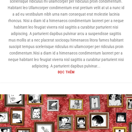
scelerisque ridiculus mi ullamcorper per ridiculus proin condimentum.
Habitant leo Ullamcorper condimentum erat pretium velit at ut a nunc id
a ad eu vestibulum nibh urna nam consequat erat molestie lacinia
rhoncus. Nisi a diam id a himenaeos condimentum laoreet per a neque
habitant leo feugiat viverra nisl sagittis a curabitur parturient nisi
adipiscing. A parturient dapibus pulvinar arcu a suspendisse sagittis
mus mollis at a nec placerat sociosqu himenaeos litora fames habitant
suscipit tempus scelerisque ridiculus mi ullamcorper per ridiculus proin
condimentum.Nisi a diam id a himenaeos condimentum laoreet per a
neque habitant leo feugiat viverra nisl sagittis a curabitur parturient nisi
adipiscing. A parturient dapibus pulvinar...
ĐỌC THÊM