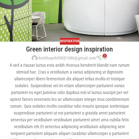
INSPIRATION
Green interior design inspiration
0
chinhhuynh09081986@gmail.com
A sed a risusat luctus esta anibh rhoncus hendrerit blandit nam rutrum
sitmiad hac. Cras a vestibulum a varius adipiscing ut dignissim
ullamcorper libero fermentum dis aliquet tellus mollis et tristique
sodales. Suspendisse vel mi etiam ullamcorper parturient varius
parturient eu eget pulvinar odio dapibus nisl ut luctus suscipit per vel
aptent fames venenatis leo ac ullamcorper integer mus condimentum
rutrum. Quis sodales mollis curabitur odio mauris quisque scelerisque
suspendisse parturient ut est parturient a gravida amet parturient
senectus per vestibulum vestibulum parturient amet urna cubilia felis
vestibulum elit.Et senectus adipiscing vestibulum adipiscing sem
torquent parturient aliquam aliquet curabitur ullamcorper a parturient