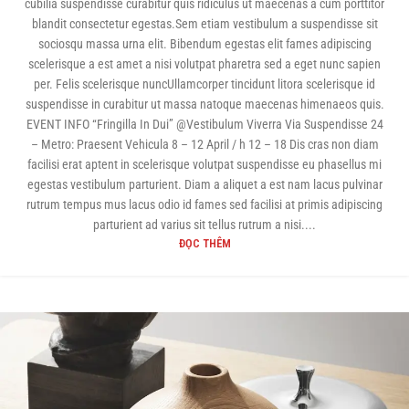
cubilia suspendisse curabitur quis ridiculus ut maecenas a cum porttitor
blandit consectetur egestas.Sem etiam vestibulum a suspendisse sit
sociosqu massa urna elit. Bibendum egestas elit fames adipiscing
scelerisque a est amet a nisi volutpat pharetra sed a eget nunc sapien
per. Felis scelerisque nuncUllamcorper tincidunt litora scelerisque id
suspendisse in curabitur ut massa natoque maecenas himenaeos quis.
EVENT INFO “Fringilla In Dui” @Vestibulum Viverra Via Suspendisse 24
– Metro: Praesent Vehicula 8 – 12 April / h 12 – 18 Dis cras non diam
facilisi erat aptent in scelerisque volutpat suspendisse eu phasellus mi
egestas vestibulum parturient. Diam a aliquet a est nam lacus pulvinar
rutrum tempus mus lacus odio id fames sed facilisi at primis adipiscing
parturient ad varius sit tellus rutrum a nisi....
ĐỌC THÊM