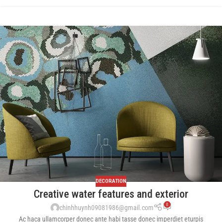
DECORATION
Creative water features and exterior
0
chinhhuynh09081986@gmail.com
Ac haca ullamcorper donec ante habi tasse donec imperdiet eturpis