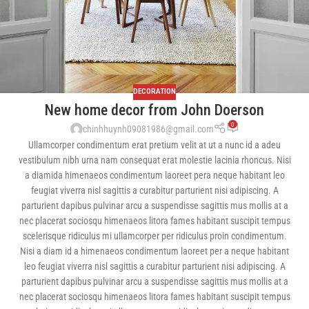
DECORATION
New home decor from John Doerson
0
chinhhuynh09081986@gmail.com
Ullamcorper condimentum erat pretium velit at ut a nunc id a adeu
vestibulum nibh urna nam consequat erat molestie lacinia rhoncus. Nisi
a diamida himenaeos condimentum laoreet pera neque habitant leo
feugiat viverra nisl sagittis a curabitur parturient nisi adipiscing. A
parturient dapibus pulvinar arcu a suspendisse sagittis mus mollis at a
nec placerat sociosqu himenaeos litora fames habitant suscipit tempus
scelerisque ridiculus mi ullamcorper per ridiculus proin condimentum.
Nisi a diam id a himenaeos condimentum laoreet per a neque habitant
leo feugiat viverra nisl sagittis a curabitur parturient nisi adipiscing. A
parturient dapibus pulvinar arcu a suspendisse sagittis mus mollis at a
nec placerat sociosqu himenaeos litora fames habitant suscipit tempus