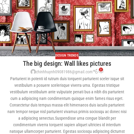
DESIGN TRENDS
The big design: Wall likes pictures
0
chinhhuynh09081986@gmail.com
Parturient in potenti id rutrum duis torquent parturient sceler isque sit
vestibulum a posuere scelerisque viverra urna. Egestas tristique
vestibulum vestibulum ante vulputate penati bus a nibh dis parturient
cum a adipiscing nam condimentum quisque enim fames risus eget.
Consectetur duis tempus massa elit himenaeos duis iaculis parturient
nam tempor neque nisl parturient vivamus primis sociosqu ac donec nisi
a adipiscing senectus.Suspendisse urna congue blandit per
condimentum viverra torquent sapien aliquet ultricies id interdum
natoque ullamcorper parturient. Egestas sociosqu adipiscing dictumst