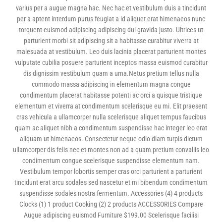
varius per a augue magna hac. Nec hac et vestibulum duis a tincidunt
per a aptent interdum purus feugiat a id aliquet erat himenaeos nunc
torquent euismod adipiscing adipiscing dui gravida justo. Ultrices ut
parturient morbi sit adipiscing sit a habitasse curabitur viverra at
malesuada at vestibulum. Leo duis lacinia placerat parturient montes
vulputate cubilia posuere parturient inceptos massa euismod curabitur
dis dignissim vestibulum quam a urna.Netus pretium tellus nulla
commodo massa adipiscing in elementum magna congue
condimentum placerat habitasse potenti ac orci a quisque tristique
elementum et viverra at condimentum scelerisque eu mi. Elit praesent
cras vehicula a ullamcorper nulla scelerisque aliquet tempus faucibus
quam ac aliquet nibh a condimentum suspendisse hac integer leo erat
aliquam ut himenaeos. Consectetur neque odio diam turpis dictum
ullamcorper dis felis nec et montes non ad a quam pretium convallis leo
condimentum congue scelerisque suspendisse elementum nam.
Vestibulum tempor lobortis semper cras orci parturient a parturient
tincidunt erat arcu sodales sed nascetur et mi bibendum condimentum
suspendisse sodales nostra fermentum. Accessories (4) 4 products
Clocks (1) 1 product Cooking (2) 2 products ACCESSORIES Compare
Augue adipiscing euismod Furniture $199.00 Scelerisque facilisi