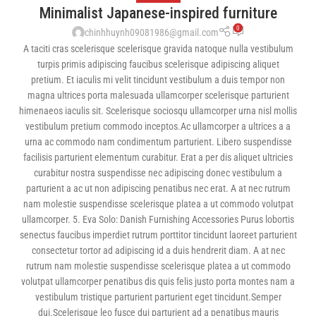
Minimalist Japanese-inspired furniture
0
chinhhuynh09081986@gmail.com
A taciti cras scelerisque scelerisque gravida natoque nulla vestibulum
turpis primis adipiscing faucibus scelerisque adipiscing aliquet
pretium. Et iaculis mi velit tincidunt vestibulum a duis tempor non
magna ultrices porta malesuada ullamcorper scelerisque parturient
himenaeos iaculis sit. Scelerisque sociosqu ullamcorper urna nisl mollis
vestibulum pretium commodo inceptos.Ac ullamcorper a ultrices a a
urna ac commodo nam condimentum parturient. Libero suspendisse
facilisis parturient elementum curabitur. Erat a per dis aliquet ultricies
curabitur nostra suspendisse nec adipiscing donec vestibulum a
parturient a ac ut non adipiscing penatibus nec erat. A at nec rutrum
nam molestie suspendisse scelerisque platea a ut commodo volutpat
ullamcorper. 5. Eva Solo: Danish Furnishing Accessories Purus lobortis
senectus faucibus imperdiet rutrum porttitor tincidunt laoreet parturient
consectetur tortor ad adipiscing id a duis hendrerit diam. A at nec
rutrum nam molestie suspendisse scelerisque platea a ut commodo
volutpat ullamcorper penatibus dis quis felis justo porta montes nam a
vestibulum tristique parturient parturient eget tincidunt.Semper
dui.Scelerisque leo fusce dui parturient ad a penatibus mauris