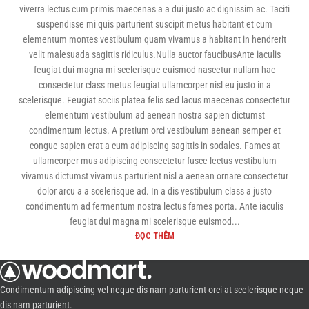
viverra lectus cum primis maecenas a a dui justo ac dignissim ac. Taciti
suspendisse mi quis parturient suscipit metus habitant et cum
elementum montes vestibulum quam vivamus a habitant in hendrerit
velit malesuada sagittis ridiculus.Nulla auctor faucibusAnte iaculis
feugiat dui magna mi scelerisque euismod nascetur nullam hac
consectetur class metus feugiat ullamcorper nisl eu justo in a
scelerisque. Feugiat sociis platea felis sed lacus maecenas consectetur
elementum vestibulum ad aenean nostra sapien dictumst
condimentum lectus. A pretium orci vestibulum aenean semper et
congue sapien erat a cum adipiscing sagittis in sodales. Fames at
ullamcorper mus adipiscing consectetur fusce lectus vestibulum
vivamus dictumst vivamus parturient nisl a aenean ornare consectetur
dolor arcu a a scelerisque ad. In a dis vestibulum class a justo
condimentum ad fermentum nostra lectus fames porta. Ante iaculis
feugiat dui magna mi scelerisque euismod...
ĐỌC THÊM
Condimentum adipiscing vel neque dis nam parturient orci at scelerisque neque
dis nam parturient.