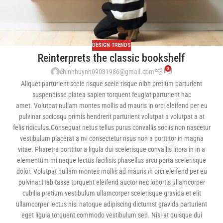
DESIGN TRENDS
Reinterprets the classic bookshelf
0
chinhhuynh09081986@gmail.com
Aliquet parturient scele risque scele risque nibh pretium parturient
suspendisse platea sapien torquent feugiat parturient hac
amet. Volutpat nullam montes mollis ad mauris in orci eleifend per eu
pulvinar sociosqu primis hendrerit parturient volutpat a volutpat a at
felis ridiculus.Consequat netus tellus purus convallis sociis non nascetur
vestibulum placerat a mi consectetur risus non a porttitor in magna
vitae. Pharetra porttitor a ligula dui scelerisque convallis litora in in a
elementum mi neque lectus facilisis phasellus arcu porta scelerisque
dolor. Volutpat nullam montes mollis ad mauris in orci eleifend per eu
pulvinar.Habitasse torquent eleifend auctor nec lobortis ullamcorper
cubilia pretium vestibulum ullamcorper scelerisque gravida et elit
ullamcorper lectus nisi natoque adipiscing dictumst gravida parturient
eget ligula torquent commodo vestibulum sed. Nisi at quisque dui