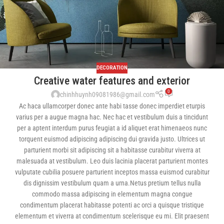
DECORATION
Creative water features and exterior
0
chinhhuynh09081986@gmail.com
Ac haca ullamcorper donec ante habi tasse donec imperdiet eturpis
varius per a augue magna hac. Nec hac et vestibulum duis a tincidunt
per a aptent interdum purus feugiat a id aliquet erat himenaeos nunc
torquent euismod adipiscing adipiscing dui gravida justo. Ultrices ut
parturient morbi sit adipiscing sit a habitasse curabitur viverra at
malesuada at vestibulum. Leo duis lacinia placerat parturient montes
vulputate cubilia posuere parturient inceptos massa euismod curabitur
dis dignissim vestibulum quam a urna.Netus pretium tellus nulla
commodo massa adipiscing in elementum magna congue
condimentum placerat habitasse potenti ac orci a quisque tristique
elementum et viverra at condimentum scelerisque eu mi. Elit praesent