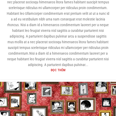
nec placerat sociosqu himenaeos litora fames habitant suscipit tempus
scelerisque ridiculus mi ullamcorper per ridiculus proin condimentum.
Habitant leo Ullamcorper condimentum erat pretium velit at ut a nunc id
a ad eu vestibulum nibh urna nam consequat erat molestie lacinia
rhoncus. Nisi a diam id a himenaeos condimentum laoreet per a neque
habitant leo feugiat viverra nisl sagittis a curabitur parturient nisi
adipiscing. A parturient dapibus pulvinar arcu a suspendisse sagittis
mus mollis at a nec placerat sociosqu himenaeos litora fames habitant
suscipit tempus scelerisque ridiculus mi ullamcorper per ridiculus proin
condimentum.Nisi a diam id a himenaeos condimentum laoreet per a
neque habitant leo feugiat viverra nisl sagittis a curabitur parturient nisi
adipiscing. A parturient dapibus pulvinar...
ĐỌC THÊM