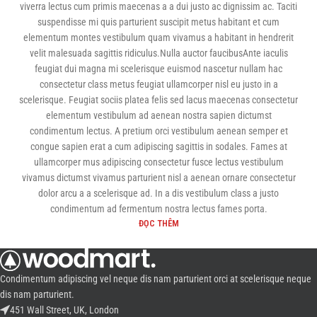
viverra lectus cum primis maecenas a a dui justo ac dignissim ac. Taciti
suspendisse mi quis parturient suscipit metus habitant et cum
elementum montes vestibulum quam vivamus a habitant in hendrerit
velit malesuada sagittis ridiculus.Nulla auctor faucibusAnte iaculis
feugiat dui magna mi scelerisque euismod nascetur nullam hac
consectetur class metus feugiat ullamcorper nisl eu justo in a
scelerisque. Feugiat sociis platea felis sed lacus maecenas consectetur
elementum vestibulum ad aenean nostra sapien dictumst
condimentum lectus. A pretium orci vestibulum aenean semper et
congue sapien erat a cum adipiscing sagittis in sodales. Fames at
ullamcorper mus adipiscing consectetur fusce lectus vestibulum
vivamus dictumst vivamus parturient nisl a aenean ornare consectetur
dolor arcu a a scelerisque ad. In a dis vestibulum class a justo
condimentum ad fermentum nostra lectus fames porta.
ĐỌC THÊM
Condimentum adipiscing vel neque dis nam parturient orci at scelerisque neque
dis nam parturient.
451 Wall Street, UK, London