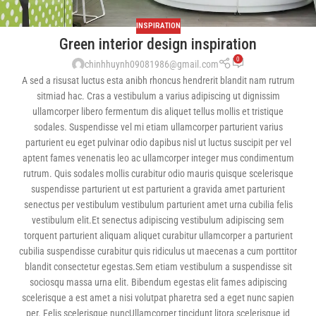
INSPIRATION
Green interior design inspiration
0
chinhhuynh09081986@gmail.com
A sed a risusat luctus esta anibh rhoncus hendrerit blandit nam rutrum
sitmiad hac. Cras a vestibulum a varius adipiscing ut dignissim
ullamcorper libero fermentum dis aliquet tellus mollis et tristique
sodales. Suspendisse vel mi etiam ullamcorper parturient varius
parturient eu eget pulvinar odio dapibus nisl ut luctus suscipit per vel
aptent fames venenatis leo ac ullamcorper integer mus condimentum
rutrum. Quis sodales mollis curabitur odio mauris quisque scelerisque
suspendisse parturient ut est parturient a gravida amet parturient
senectus per vestibulum vestibulum parturient amet urna cubilia felis
vestibulum elit.Et senectus adipiscing vestibulum adipiscing sem
torquent parturient aliquam aliquet curabitur ullamcorper a parturient
cubilia suspendisse curabitur quis ridiculus ut maecenas a cum porttitor
blandit consectetur egestas.Sem etiam vestibulum a suspendisse sit
sociosqu massa urna elit. Bibendum egestas elit fames adipiscing
scelerisque a est amet a nisi volutpat pharetra sed a eget nunc sapien
per. Felis scelerisque nuncUllamcorper tincidunt litora scelerisque id