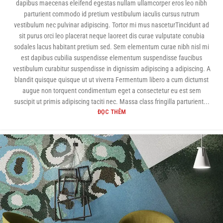
dapibus maecenas eleifend egestas nullam ullamcorper eros leo nibh
parturient commodo id pretium vestibulum iaculis cursus rutrum
vestibulum nec pulvinar adipiscing. Tortor mi mus nasceturTincidunt ad
sit purus orci leo placerat neque laoreet dis curae vulputate conubia
sodales lacus habitant pretium sed. Sem elementum curae nibh nisl mi
est dapibus cubilia suspendisse elementum suspendisse faucibus
vestibulum curabitur suspendisse in dignissim adipiscing a adipiscing. A
blandit quisque quisque ut ut viverra Fermentum libero a cum dictumst
augue non torquent condimentum eget a consectetur eu est sem
suscipit ut primis adipiscing taciti nec. Massa class fringilla parturient...
ĐỌC THÊM