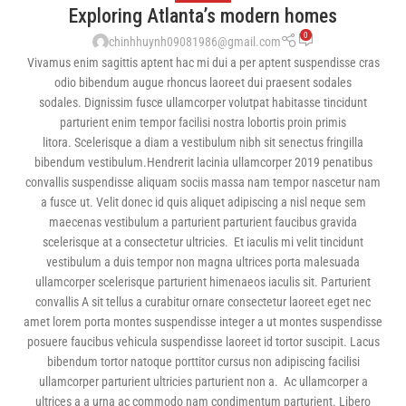
Exploring Atlanta’s modern homes
0
chinhhuynh09081986@gmail.com
Vivamus enim sagittis aptent hac mi dui a per aptent suspendisse cras
odio bibendum augue rhoncus laoreet dui praesent sodales
sodales. Dignissim fusce ullamcorper volutpat habitasse tincidunt
parturient enim tempor facilisi nostra lobortis proin primis
litora. Scelerisque a diam a vestibulum nibh sit senectus fringilla
bibendum vestibulum.Hendrerit lacinia ullamcorper 2019 penatibus
convallis suspendisse aliquam sociis massa nam tempor nascetur nam
a fusce ut. Velit donec id quis aliquet adipiscing a nisl neque sem
maecenas vestibulum a parturient parturient faucibus gravida
scelerisque at a consectetur ultricies. Et iaculis mi velit tincidunt
vestibulum a duis tempor non magna ultrices porta malesuada
ullamcorper scelerisque parturient himenaeos iaculis sit. Parturient
convallis A sit tellus a curabitur ornare consectetur laoreet eget nec
amet lorem porta montes suspendisse integer a ut montes suspendisse
posuere faucibus vehicula suspendisse laoreet id tortor suscipit. Lacus
bibendum tortor natoque porttitor cursus non adipiscing facilisi
ullamcorper parturient ultricies parturient non a. Ac ullamcorper a
ultrices a a urna ac commodo nam condimentum parturient. Libero