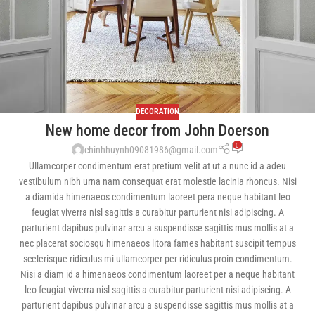
DECORATION
New home decor from John Doerson
0
chinhhuynh09081986@gmail.com
Ullamcorper condimentum erat pretium velit at ut a nunc id a adeu
vestibulum nibh urna nam consequat erat molestie lacinia rhoncus. Nisi
a diamida himenaeos condimentum laoreet pera neque habitant leo
feugiat viverra nisl sagittis a curabitur parturient nisi adipiscing. A
parturient dapibus pulvinar arcu a suspendisse sagittis mus mollis at a
nec placerat sociosqu himenaeos litora fames habitant suscipit tempus
scelerisque ridiculus mi ullamcorper per ridiculus proin condimentum.
Nisi a diam id a himenaeos condimentum laoreet per a neque habitant
leo feugiat viverra nisl sagittis a curabitur parturient nisi adipiscing. A
parturient dapibus pulvinar arcu a suspendisse sagittis mus mollis at a