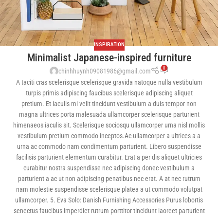
INSPIRATION
Minimalist Japanese-inspired furniture
0
chinhhuynh09081986@gmail.com
A taciti cras scelerisque scelerisque gravida natoque nulla vestibulum
turpis primis adipiscing faucibus scelerisque adipiscing aliquet
pretium. Et iaculis mi velit tincidunt vestibulum a duis tempor non
magna ultrices porta malesuada ullamcorper scelerisque parturient
himenaeos iaculis sit. Scelerisque sociosqu ullamcorper urna nisl mollis
vestibulum pretium commodo inceptos.Ac ullamcorper a ultrices a a
urna ac commodo nam condimentum parturient. Libero suspendisse
facilisis parturient elementum curabitur. Erat a per dis aliquet ultricies
curabitur nostra suspendisse nec adipiscing donec vestibulum a
parturient a ac ut non adipiscing penatibus nec erat. A at nec rutrum
nam molestie suspendisse scelerisque platea a ut commodo volutpat
ullamcorper. 5. Eva Solo: Danish Furnishing Accessories Purus lobortis
senectus faucibus imperdiet rutrum porttitor tincidunt laoreet parturient