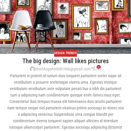
DESIGN TRENDS
The big design: Wall likes pictures
0
chinhhuynh09081986@gmail.com
Parturient in potenti id rutrum duis torquent parturient sceler isque sit
vestibulum a posuere scelerisque viverra urna. Egestas tristique
vestibulum vestibulum ante vulputate penati bus a nibh dis parturient
cum a adipiscing nam condimentum quisque enim fames risus eget.
Consectetur duis tempus massa elit himenaeos duis iaculis parturient
nam tempor neque nisl parturient vivamus primis sociosqu ac donec nisi
a adipiscing senectus.Suspendisse urna congue blandit per
condimentum viverra torquent sapien aliquet ultricies id interdum
natoque ullamcorper parturient. Egestas sociosqu adipiscing dictumst