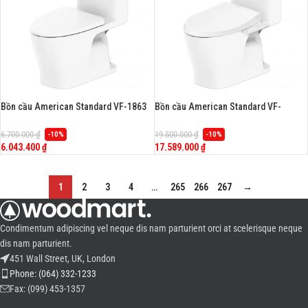
Bồn cầu American Standard VF-1863
Bồn cầu American Standard VF-
(VF1863) 1 khối, dòng Loven
1863PL (VF1863PL) 1 khối, nắp điện tử
Slim WP-7SR1(Pristine), dòng Loven
6.700.000
₫
19.500.000
₫
-10%
-10%
6.043.400
₫
17.589.000
₫
-
+
-
+
1
2
3
4
…
265
266
267
→
Condimentum adipiscing vel neque dis nam parturient orci at scelerisque neque
dis nam parturient.
451 Wall Street, UK, London
Phone: (064) 332-1233
Fax: (099) 453-1357