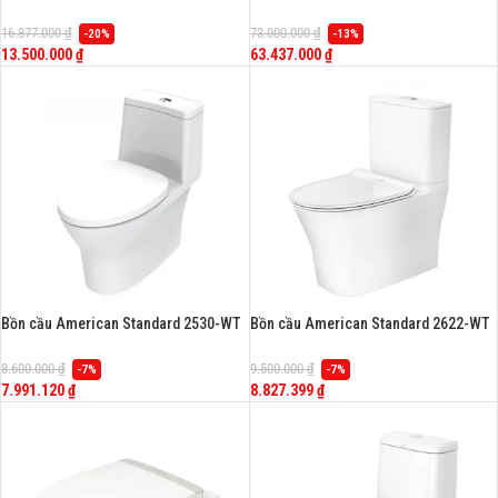
khối, nắp rửa cơ TCW07S
103032BL00 treo tường, nắp điện tử
dòng Aero-Lite
16.877.000
₫
73.000.000
₫
-20%
-13%
13.500.000
₫
63.437.000
₫
-
+
-
+
Bồn cầu American Standard 2530-WT
Bồn cầu American Standard 2622-WT
(2530WT) 1 khối, dòng Flexio
(2622WT) 2 khối, nắp êm, dòng
Signature
8.600.000
₫
9.500.000
₫
-7%
-7%
7.991.120
₫
8.827.399
₫
-
+
-
+