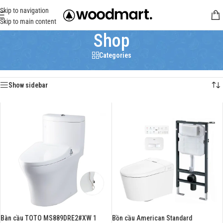
Skip to navigation
Skip to main content
Shop
Categories
Trang chủ
/
Shop
Hiển thị 1–12 của 3197 kết quả
Show sidebar
Bàn cầu TOTO MS889DRE2#XW 1
Bồn cầu American Standard