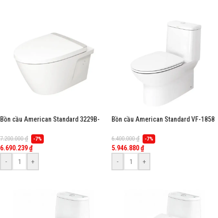
Bồn cầu American Standard 3229B-
Bồn cầu American Standard VF-1858
WT (3229BWT) đặt sàn két nước âm
(VF1858) 1 khối, nắp êm CTSS1858-
tường, dòng Acacia Evolution (không
1M, dòng Loven
7.200.000
₫
6.400.000
₫
-7%
-7%
kèm nắp cầu)
6.690.239
₫
5.946.880
₫
-
+
-
+