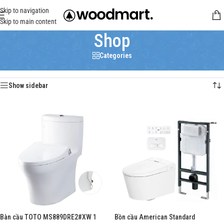
Skip to navigation
Skip to main content
Shop
Categories
Trang chủ
/
Shop
Hiển thị 1–12 của 3497 kết quả
Show sidebar
Bàn cầu TOTO MS889DRE2#XW 1
Bồn cầu American Standard