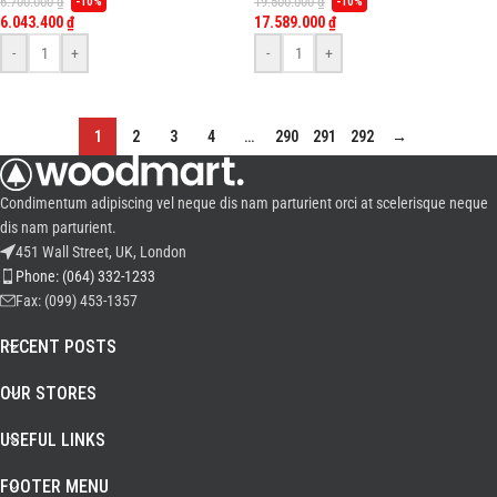
6.700.000
₫
19.500.000
₫
-10%
-10%
Loven
6.043.400
₫
17.589.000
₫
-
+
-
+
1
2
3
4
…
290
291
292
→
Condimentum adipiscing vel neque dis nam parturient orci at scelerisque neque
dis nam parturient.
451 Wall Street, UK, London
Phone: (064) 332-1233
Fax: (099) 453-1357
RECENT POSTS
OUR STORES
USEFUL LINKS
FOOTER MENU