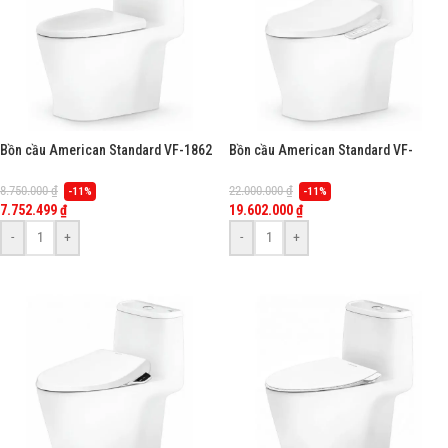
Bồn cầu American Standard VF-1862
Bồn cầu American Standard VF-
(VF1862) 1 khối, dòng Loven
1862PL (VF1862PL) 1 khối, nắp điện
tử Slim WP-7SL1(Pristine), dòng
8.750.000
₫
22.000.000
₫
-11%
-11%
Loven
7.752.499
₫
19.602.000
₫
-
+
-
+