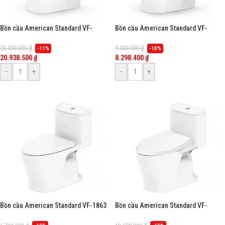
Bồn cầu American Standard VF-
Bồn cầu American Standard VF-
1862PR (VF1862PR) 1 khối, nắp điện
1862SW (VF1862SW) 1 khối, nắp rửa
tử Slim WP-7SR1(Pristine Star), dòng
cơ M4A839 (Smart), dòng Loven
23.500.000
₫
9.200.000
₫
-11%
-10%
Loven
20.938.500
₫
8.298.400
₫
-
+
-
+
Bồn cầu American Standard VF-1863
Bồn cầu American Standard VF-
(VF1863) 1 khối, dòng Loven
1863PL (VF1863PL) 1 khối, nắp điện
tử Slim WP-7SR1(Pristine), dòng