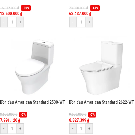
khối, nắp rửa cơ TCW07S
103032BL00 treo tường, nắp điện tử
dòng Aero-Lite
16.877.000
₫
73.000.000
₫
-20%
-13%
13.500.000
₫
63.437.000
₫
-
+
-
+
Bồn cầu American Standard 2530-WT
Bồn cầu American Standard 2622-WT
(2530WT) 1 khối, dòng Flexio
(2622WT) 2 khối, nắp êm, dòng
Signature
8.600.000
₫
9.500.000
₫
-7%
-7%
7.991.120
₫
8.827.399
₫
-
+
-
+