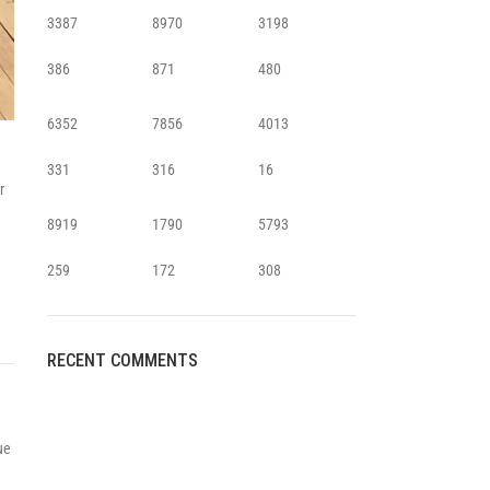
3387
8970
3198
Infinit scrolling
386
871
480
Load more button
6352
7856
4013
331
316
16
r
8919
1790
5793
259
172
308
RECENT COMMENTS
ue