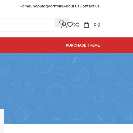
Home
Shop
Blog
Portfolio
About us
Contact us
0
₫
SPECIAL OFFER
PURCHASE THEME
DANH MỤC
Decoration
Design trends
Furniture
Inspiration