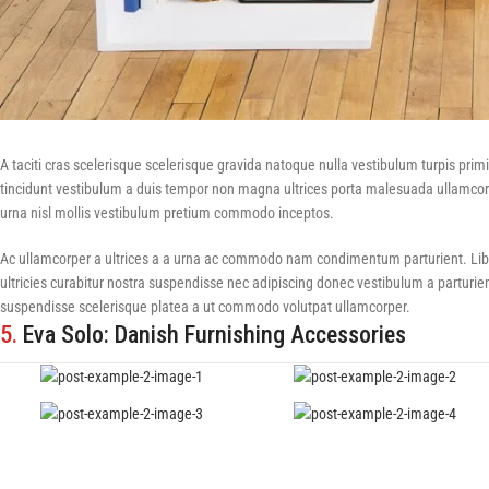
A taciti cras scelerisque scelerisque gravida natoque nulla vestibulum turpis primis
tincidunt vestibulum a duis tempor non magna ultrices porta malesuada ullamcorp
urna nisl mollis vestibulum pretium commodo inceptos.
Ac ullamcorper a ultrices a a urna ac commodo nam condimentum parturient. Libero
ultricies curabitur nostra suspendisse nec adipiscing donec vestibulum a parturie
suspendisse scelerisque platea a ut commodo volutpat ullamcorper.
5.
Eva Solo: Danish Furnishing Accessories