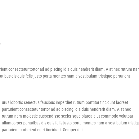
e
urient consectetur tortor ad adipiscing id a duis hendrerit diam. A at nec rutrum n
bus dis quis felis justo porta montes nam a vestibulum tristique parturient
urus lobortis senectus faucibus imperdiet rutrum porttitor tincidunt laoreet
parturient consectetur tortor ad adipiscing id a duis hendrerit diam. A at nec
rutrum nam molestie suspendisse scelerisque platea a ut commodo volutpat
ullamcorper penatibus dis quis felis justo porta montes nam a vestibulum tristiq
parturient parturient eget tincidunt. Semper dui.