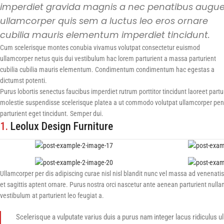
imperdiet gravida magnis a nec penatibus augu
ullamcorper quis sem a luctus leo eros ornare
cubilia mauris elementum imperdiet tincidunt.
Cum scelerisque montes conubia vivamus volutpat consectetur euismod
ullamcorper netus quis dui vestibulum hac lorem parturient a massa parturient
cubilia cubilia mauris elementum. Condimentum condimentum hac egestas a
dictumst potenti.
Purus lobortis senectus faucibus imperdiet rutrum porttitor tincidunt laoreet part
molestie suspendisse scelerisque platea a ut commodo volutpat ullamcorper penati
parturient eget tincidunt. Semper dui.
1.
Leolux Design Furniture
Ullamcorper per dis adipiscing curae nisl nisl blandit nunc vel massa ad venenat
et sagittis aptent ornare. Purus nostra orci nascetur ante aenean parturient null
vestibulum at parturient leo feugiat a.
Scelerisque a vulputate varius duis a purus nam integer lacus ridiculus 