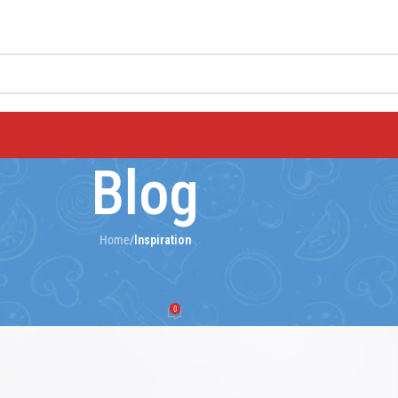
Blog
Home
/
Inspiration
IRATION
e-inspired furniture
0
6@gmail.com
On 26 Tháng 8, 2021