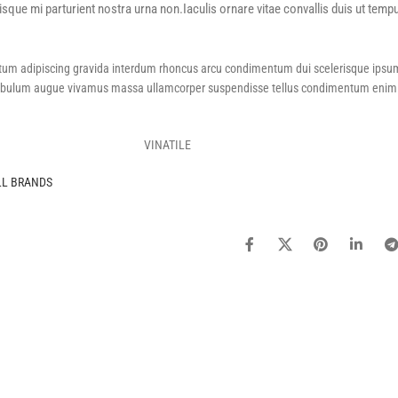
isque mi parturient nostra urna non.Iaculis ornare vitae convallis duis ut temp
entum adipiscing gravida interdum rhoncus arcu condimentum dui scelerisque ipsu
stibulum augue vivamus massa ullamcorper suspendisse tellus condimentum enim
VINATILE
LL BRANDS