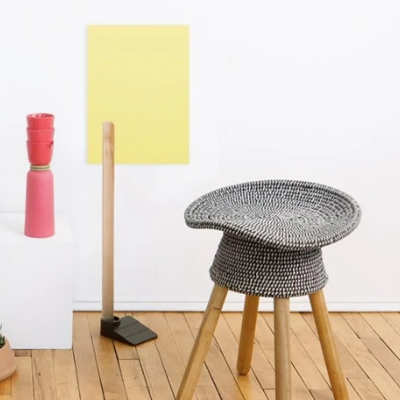
SHOP LAYOUTS
Filters area
AJAX Shop
HOT
Hidden sidebar
No page heading
Small categories menu
Products list view
With background
Category description
Header overlap
Infinit scrolling