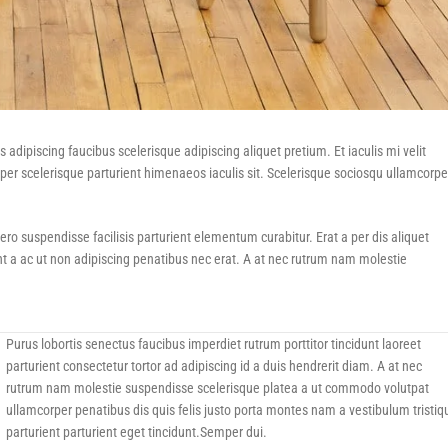
Load more button
 adipiscing faucibus scelerisque adipiscing aliquet pretium. Et iaculis mi velit
er scelerisque parturient himenaeos iaculis sit. Scelerisque sociosqu ullamcorpe
 suspendisse facilisis parturient elementum curabitur. Erat a per dis aliquet
nt a ac ut non adipiscing penatibus nec erat. A at nec rutrum nam molestie
Purus lobortis senectus faucibus imperdiet rutrum porttitor tincidunt laoreet
parturient consectetur tortor ad adipiscing id a duis hendrerit diam. A at nec
rutrum nam molestie suspendisse scelerisque platea a ut commodo volutpat
ullamcorper penatibus dis quis felis justo porta montes nam a vestibulum tristiq
parturient parturient eget tincidunt.Semper dui.