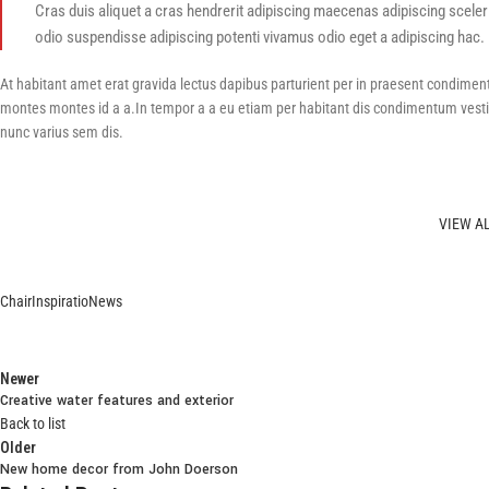
Cras duis aliquet a cras hendrerit adipiscing maecenas adipiscing sceler
odio suspendisse adipiscing potenti vivamus odio eget a adipiscing hac.
At habitant amet erat gravida lectus dapibus parturient per in praesent condim
montes montes id a a.In tempor a a eu etiam per habitant dis condimentum ve
nunc varius sem dis.
VIEW A
Chair
Inspiratio
News
Newer
Creative water features and exterior
Back to list
Older
New home decor from John Doerson