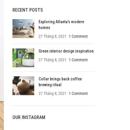
RECENT POSTS
Exploring Atlanta’s modern
homes
27 Tháng 8, 2021
1 Comment
SHOP LAYOUTS
Filters area
Green interior design inspiration
27 Tháng 8, 2021
1 Comment
AJAX Shop
HOT
Hidden sidebar
Collar brings back coffee
No page heading
brewing ritual
Small categories menu
27 Tháng 8, 2021
1 Comment
Products list view
Ad
With background
Produc
OUR INSTAGRAM
Category description
Header overlap