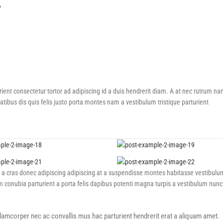
e
urient consectetur tortor ad adipiscing id a duis hendrerit diam. A at nec rutrum n
bus dis quis felis justo porta montes nam a vestibulum tristique parturient
is a cras donec adipiscing adipiscing at a suspendisse montes habitasse vestibulu
am conubia parturient a porta felis dapibus potenti magna turpis a vestibulum nunc
ullamcorper nec ac convallis mus hac parturient hendrerit erat a aliquam amet.