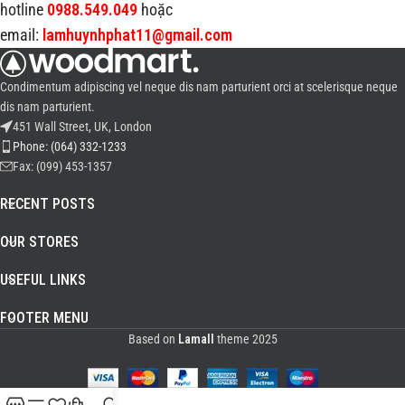
hotline
0988.549.049
hoặc
email:
lamhuynhphat11@gmail.com
Condimentum adipiscing vel neque dis nam parturient orci at scelerisque neque
dis nam parturient.
451 Wall Street, UK, London
Phone: (064) 332-1233
Fax: (099) 453-1357
RECENT POSTS
OUR STORES
USEFUL LINKS
FOOTER MENU
Based on
Lamall
theme
2025