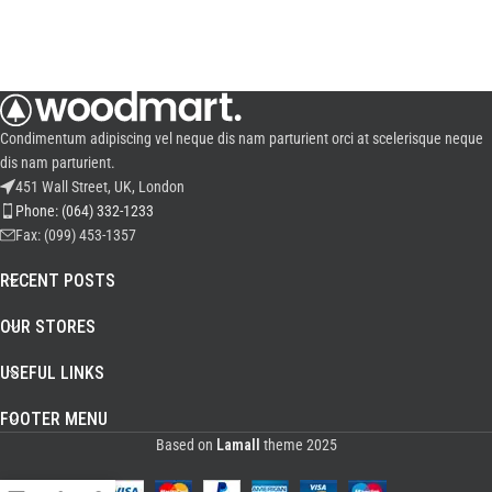
Condimentum adipiscing vel neque dis nam parturient orci at scelerisque neque
dis nam parturient.
451 Wall Street, UK, London
Phone: (064) 332-1233
Fax: (099) 453-1357
RECENT POSTS
OUR STORES
USEFUL LINKS
FOOTER MENU
Based on
Lamall
theme
2025