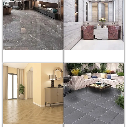
Gạch lát nền
Gạch ốp tường