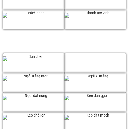
Máy sấy tay
Phễu thoát sàn
Vách ngăn
Thanh tay vịnh
SẢN PHẨM KHÁC
Chậu chén đá
Chậu chén Inox
Ngói tráng men
Ngói xi măng
Ngói đất nung
Keo dán gạch
Keo chà ron
Keo chít mạch