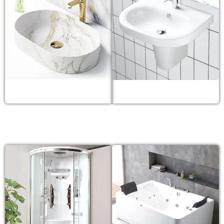
Lavabo đá marble
Lavabo treo tường
BỒN TẮM