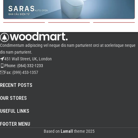
Condimentum adipiscing vel neque dis nam parturient orci at scelerisque neque
dis nam parturient.
451 Wall Street, UK, London
Phone: (064) 332-1233
Fax: (099) 453-1357
RECENT POSTS
OUR STORES
USEFUL LINKS
FOOTER MENU
Based on
Lamall
theme
2025