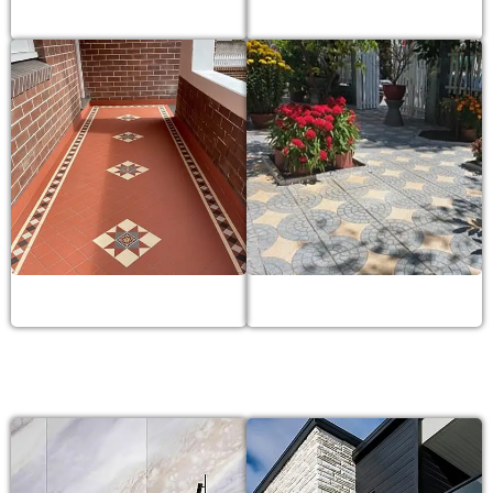
Gạch sàn gỗ
Gạch sân vườn
Gạch cotto
Gạch vỉa hè
GẠCH KIẾN TRÚC