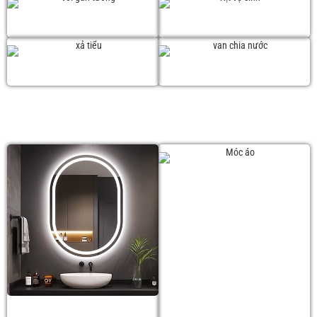
Vòi gắn tường
Xịt vệ sinh
Xả tiểu
Van chia nước
PHỤ KIỆN PHÒNG TẮM
Móc áo
Gương soi