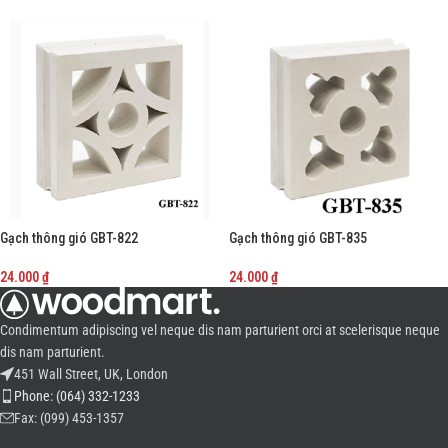
-
+
-
+
Gạch thông gió GBT-822
Gạch thông gió GBT-835
24.000
₫
24.000
₫
-
+
-
+
Condimentum adipiscing vel neque dis nam parturient orci at scelerisque neque
dis nam parturient.
451 Wall Street, UK, London
Phone: (064) 332-1233
Fax: (099) 453-1357