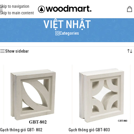
Skip to navigation
Skip to main content
VIỆT NHẬT
Categories
Trang chủ
/
VIỆT NHẬT
Hiển thị tất cả 10 kết quả
Show sidebar
Gạch thông gió GBT- 802
Gạch thông gió GBT-803