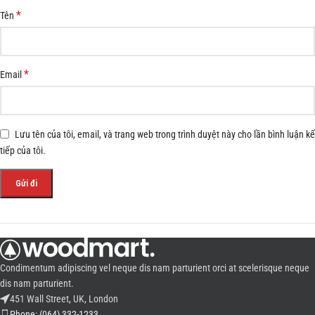
*
Tên
*
Email
Lưu tên của tôi, email, và trang web trong trình duyệt này cho lần bình luận kế
tiếp của tôi.
Condimentum adipiscing vel neque dis nam parturient orci at scelerisque neque
dis nam parturient.
451 Wall Street, UK, London
Phone: (064) 332-1233