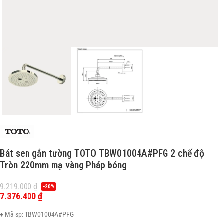
Bát sen gắn tường TOTO TBW01004A#PFG 2 chế độ
Tròn 220mm mạ vàng Pháp bóng
9.219.000
₫
-20%
7.376.400
₫
♦ Mã sp: TBW01004A#PFG