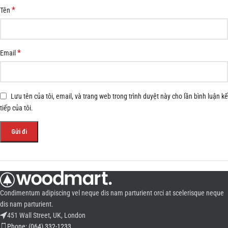
*
Tên
*
Email
Lưu tên của tôi, email, và trang web trong trình duyệt này cho lần bình luận kế
tiếp của tôi.
Condimentum adipiscing vel neque dis nam parturient orci at scelerisque neque
dis nam parturient.
451 Wall Street, UK, London
Phone: (064) 332-1233