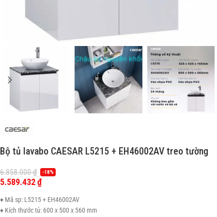
Bộ tủ lavabo CAESAR L5215 + EH46002AV treo tường
6.858.000
₫
-18%
5.589.432
₫
♦ Mã sp: L5215 + EH46002AV
♦ Kích thước tủ: 600 x 500 x 560 mm