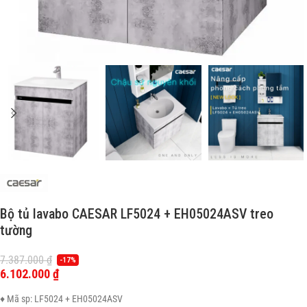
Bộ tủ lavabo CAESAR LF5024 + EH05024ASV treo
tường
7.387.000
₫
-17%
6.102.000
₫
♦ Mã sp: LF5024 + EH05024ASV