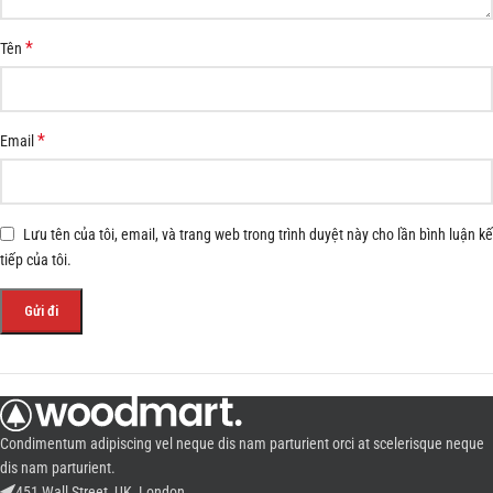
*
Tên
*
Email
Lưu tên của tôi, email, và trang web trong trình duyệt này cho lần bình luận kế
tiếp của tôi.
Condimentum adipiscing vel neque dis nam parturient orci at scelerisque neque
dis nam parturient.
451 Wall Street, UK, London