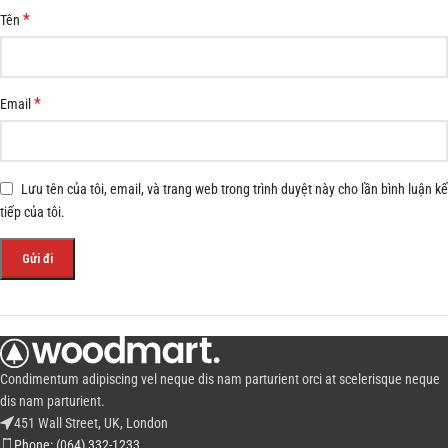
*
Tên
*
Email
Lưu tên của tôi, email, và trang web trong trình duyệt này cho lần bình luận kế
tiếp của tôi.
Condimentum adipiscing vel neque dis nam parturient orci at scelerisque neque
dis nam parturient.
451 Wall Street, UK, London
Phone: (064) 332-1233