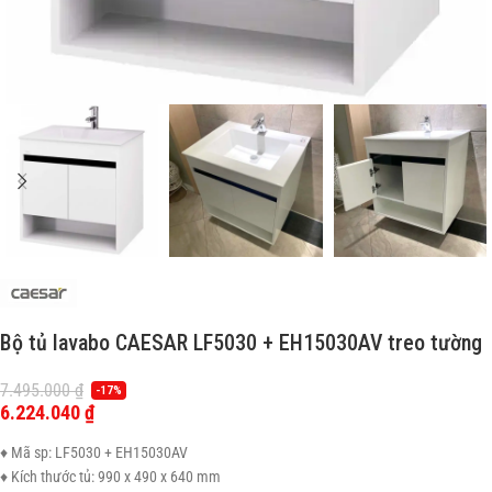
Bộ tủ lavabo CAESAR LF5030 + EH15030AV treo tường
7.495.000
₫
-17%
6.224.040
₫
♦ Mã sp: LF5030 + EH15030AV
♦ Kích thước tủ: 990 x 490 x 640 mm