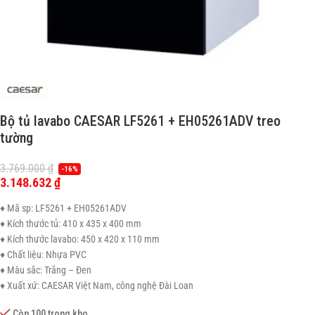
Bộ tủ lavabo CAESAR LF5261 + EH05261ADV treo
tường
3.769.000
₫
-16%
3.148.632
₫
♦ Mã sp: LF5261 + EH05261ADV
♦ Kích thước tủ: 410 x 435 x 400 mm
♦ Kích thước lavabo: 450 x 420 x 110 mm
♦ Chất liệu: Nhựa PVC
♦ Màu sắc: Trắng – Đen
♦ Xuất xứ: CAESAR Việt Nam, công nghệ Đài Loan
Còn 100 trong kho