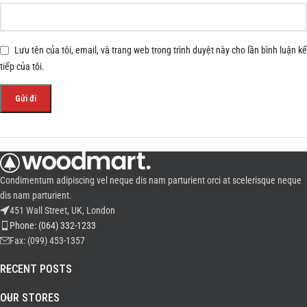
Lưu tên của tôi, email, và trang web trong trình duyệt này cho lần bình luận kế
tiếp của tôi.
Condimentum adipiscing vel neque dis nam parturient orci at scelerisque neque
dis nam parturient.
451 Wall Street, UK, London
Phone: (064) 332-1233
Fax: (099) 453-1357
RECENT POSTS
OUR STORES