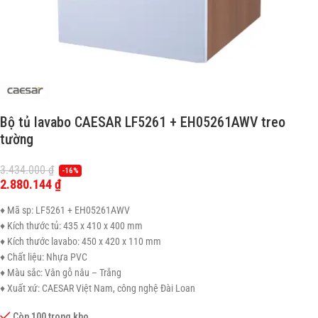
Bộ tủ lavabo CAESAR LF5261 + EH05261AWV treo
tường
3.434.000
₫
-16%
2.880.144
₫
♦ Mã sp: LF5261 + EH05261AWV
♦ Kích thước tủ: 435 x 410 x 400 mm
♦ Kích thước lavabo: 450 x 420 x 110 mm
♦ Chất liệu: Nhựa PVC
♦ Màu sắc: Vân gỗ nâu – Trắng
♦ Xuất xứ: CAESAR Việt Nam, công nghệ Đài Loan
Còn 100 trong kho