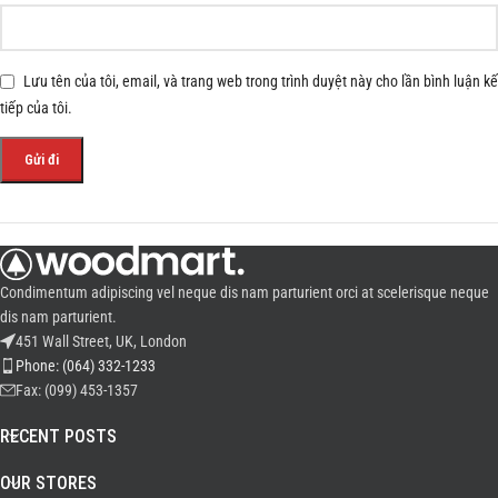
Lưu tên của tôi, email, và trang web trong trình duyệt này cho lần bình luận kế
tiếp của tôi.
Condimentum adipiscing vel neque dis nam parturient orci at scelerisque neque
dis nam parturient.
451 Wall Street, UK, London
Phone: (064) 332-1233
Fax: (099) 453-1357
RECENT POSTS
OUR STORES